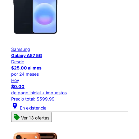
Samsung
Galaxy A57 5G
Desde
$25.00 al mes
por 24 meses
Hoy
$0.00
de pago inicial + impuestos
Precio total: $599.99
location_on
En existencia
Ver 13 ofertas