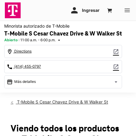
Minorista autorizado de T-Mobile
T-Mobile S Cesar Chavez Drive & W Walker St
Abierto
:
11:00 a.m. - 6:00 p.m.
arrow_drop_down
location_on
open_in_new
Directions
call
open_in_new
(414) 455-0797
storefront
arrow_drop_down
Más detalles
Abrir
access_time
Dom.:
11:00 a.m. a 6:00 p.m.
T-Mobile S Cesar Chavez Drive & W Walker St
Lun.:
10:00 a.m. a 7:00 p.m.
Mar.:
10:00 a.m. a 7:00 p.m.
Mié.:
10:00 a.m. a 7:00 p.m.
Jue.:
10:00 a.m. a 7:00 p.m.
Viendo todos los productos
Vie.:
10:00 a.m. a 7:00 p.m.