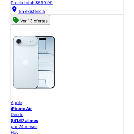
Precio total: $599.99
location_on
En existencia
Ver 13 ofertas
Apple
iPhone Air
Desde
$41.67 al mes
por 24 meses
Hoy