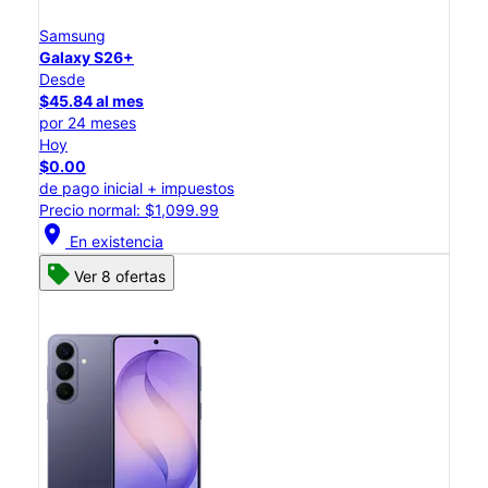
Samsung
Galaxy S26+
Desde
$45.84 al mes
por 24 meses
Hoy
$0.00
de pago inicial + impuestos
Precio normal: $1,099.99
location_on
En existencia
Ver 8 ofertas