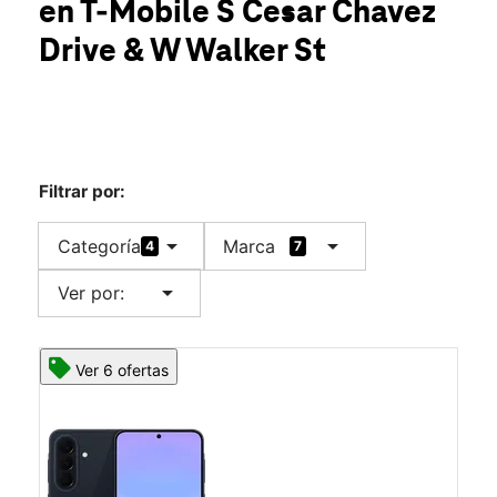
en T-Mobile
S Cesar Chavez
Sáb.:
10:00 a.m. a 7:00 p.m.
location_on
Drive & W Walker St
905 S Cesar Chavez Drive Milwaukee, WI 53204
Filtrar por:
arrow_drop_down
arrow_drop_down
Categoría
Marca
4
7
arrow_drop_down
Ver por:
Ver 6 ofertas