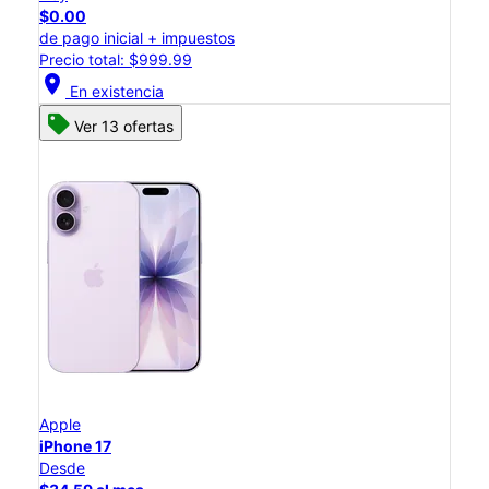
$0.00
de pago inicial + impuestos
Precio total: $999.99
location_on
En existencia
Ver 13 ofertas
Apple
iPhone 17
Desde