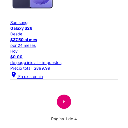
Samsung
Galaxy S26
Desde
$37.50 al mes
por 24 meses
Hoy
$0.00
de pago inicial + impuestos
Precio total: $899.99
location_on
En existencia
arrow_right
Página 1 de 4