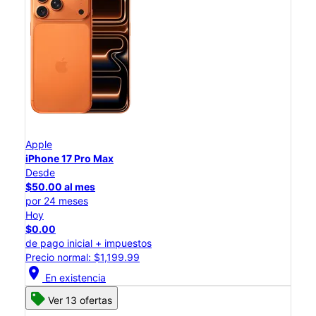
Apple
iPhone 17 Pro Max
Desde
$50.00 al mes
por 24 meses
Hoy
$0.00
de pago inicial + impuestos
Precio normal: $1,199.99
location_on
En existencia
Ver 13 ofertas