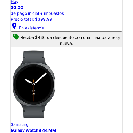
Hoy
$0.00
de pago inicial + impuestos
Precio total: $399.99
location_on
En existencia
Recibe $430 de descuento con una línea para reloj
nueva.
Samsung
Galaxy Watch8 44 MM