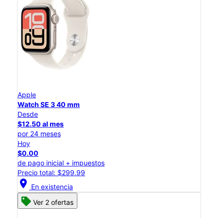
Apple
Watch SE 3 40 mm
Desde
$12.50 al mes
por 24 meses
Hoy
$0.00
de pago inicial + impuestos
Precio total: $299.99
location_on
En existencia
Ver 2 ofertas