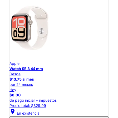
Apple
Watch SE 3 44 mm
Desde
$13.75 al mes
por 24 meses
Hoy
$0.00
de pago inicial + impuestos
Precio total: $329.99
location_on
En existencia