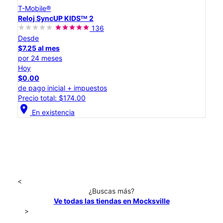
T-Mobile®
Reloj SyncUP KIDSᵀᴹ 2
136
Desde
$7.25 al mes
por 24 meses
Hoy
$0.00
de pago inicial + impuestos
Precio total: $174.00
location_on
En existencia
<
¿Buscas más?
Ve todas las tiendas en Mocksville
>