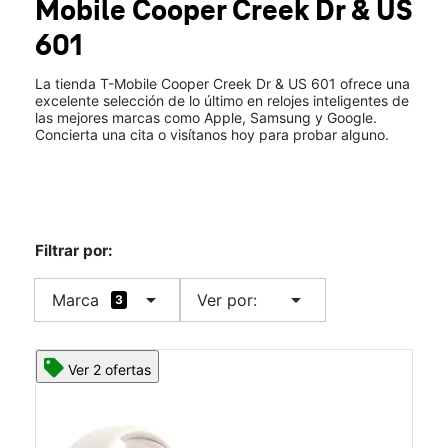
Mobile
Cooper Creek Dr & US
Jue.:
10:00 a.m. a 8:00 p.m.
location_on
601
223 Cooper Creek Dr Ste 105 Mocksville, NC 27028
La tienda T-Mobile Cooper Creek Dr & US 601 ofrece una
excelente selección de lo último en relojes inteligentes de
las mejores marcas como Apple, Samsung y Google.
Concierta una cita o visítanos hoy para probar alguno.
Filtrar por:
arrow_drop_down
arrow_drop_down
Marca
Ver por:
3
Ver 2 ofertas