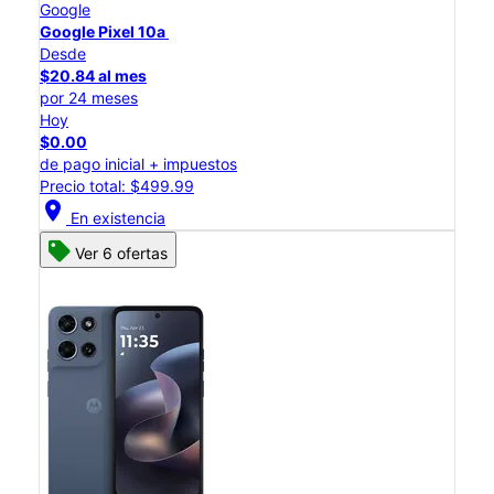
Google
Google Pixel 10a
Desde
$20.84 al mes
por 24 meses
Hoy
$0.00
de pago inicial + impuestos
Precio total: $499.99
location_on
En existencia
Ver 6 ofertas