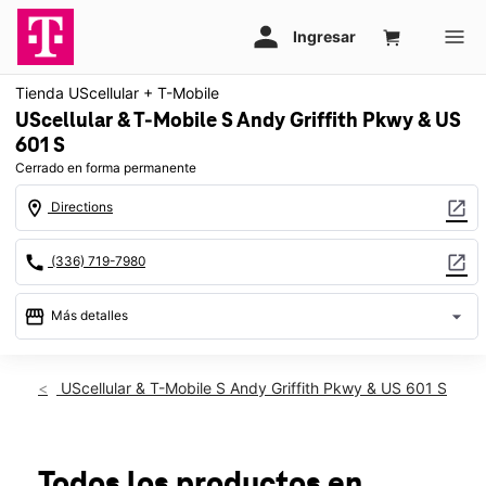
Tienda UScellular + T-Mobile
UScellular & T-Mobile S Andy Griffith Pkwy & US
601 S
Cerrado en forma permanente
location_on
open_in_new
Directions
call
open_in_new
(336) 719-7980
storefront
arrow_drop_down
Más detalles
warning
location_on
UScellular & T-Mobile S Andy Griffith Pkwy & US 601 S
752 S Andy Griffith Pkwy Ste 200 Mount Airy, NC 27030
Todos los productos en