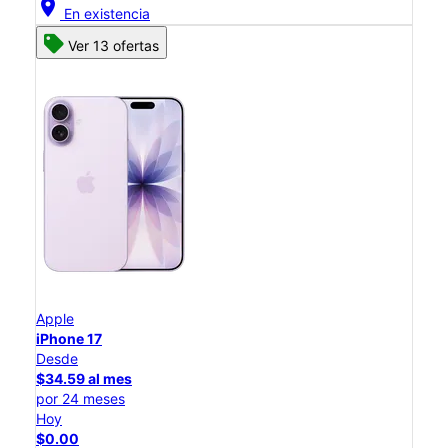
location_on
En existencia
Ver 13 ofertas
Apple
iPhone 17
Desde
$34.59 al mes
por 24 meses
Hoy
$0.00