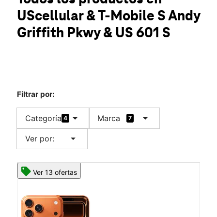
UScellular & T-Mobile S Andy
Griffith Pkwy & US 601 S
Filtrar por:
arrow_drop_down
arrow_drop_down
Categoría
Marca
4
7
arrow_drop_down
Ver por:
Ver 13 ofertas