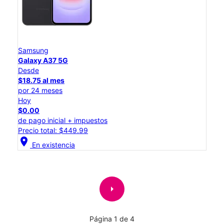
Samsung
Galaxy A37 5G
Desde
$18.75 al mes
por 24 meses
Hoy
$0.00
de pago inicial + impuestos
Precio total: $449.99
location_on
En existencia
arrow_right
Página 1 de 4