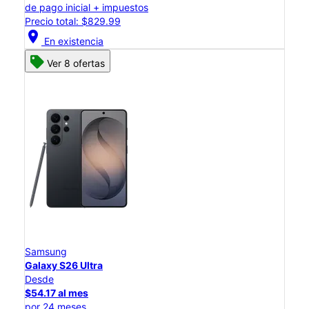
de pago inicial + impuestos
Precio total: $829.99
location_on
En existencia
Ver 8 ofertas
Samsung
Galaxy S26 Ultra
Desde
$54.17 al mes
por 24 meses