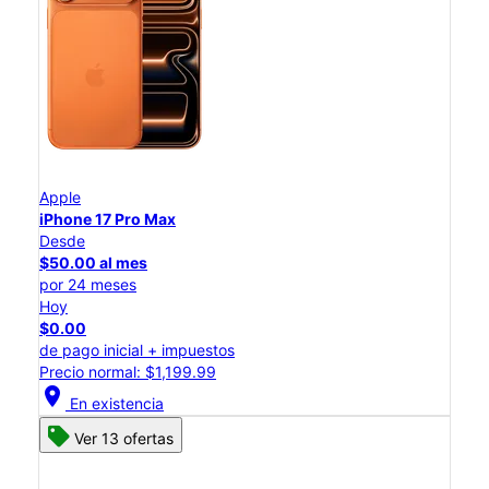
Apple
iPhone 17 Pro Max
Desde
$50.00 al mes
por 24 meses
Hoy
$0.00
de pago inicial + impuestos
Precio normal: $1,199.99
location_on
En existencia
Ver 13 ofertas