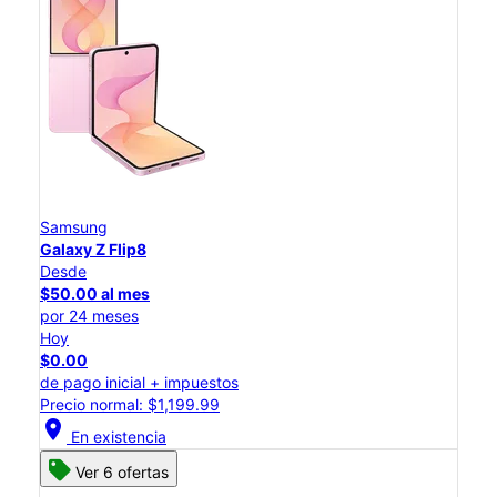
Samsung
Galaxy Z Flip8
Desde
$50.00 al mes
por 24 meses
Hoy
$0.00
de pago inicial + impuestos
Precio normal: $1,199.99
location_on
En existencia
Ver 6 ofertas