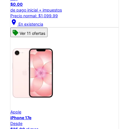
$0.00
de pago inicial + impuestos
Precio normal: $1,099.99
location_on
En existencia
Ver 11 ofertas
Apple
iPhone 17e
Desde