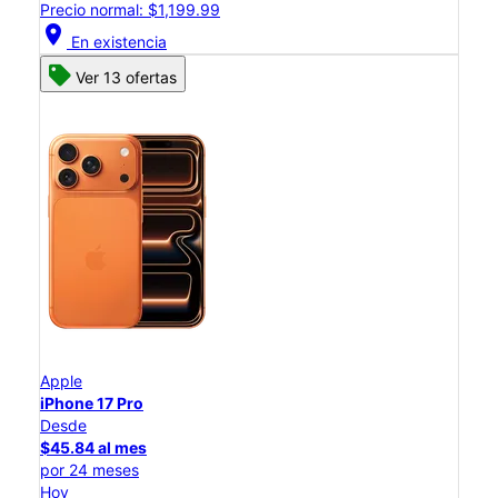
Precio normal: $1,199.99
location_on
En existencia
Ver 13 ofertas
Apple
iPhone 17 Pro
Desde
$45.84 al mes
por 24 meses
Hoy