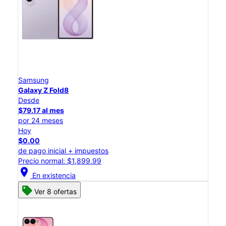
Samsung
Galaxy Z Fold8
Desde
$79.17 al mes
por 24 meses
Hoy
$0.00
de pago inicial + impuestos
Precio normal: $1,899.99
location_on
En existencia
Ver 8 ofertas