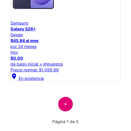
Samsung
Galaxy S26+
Desde
$45.84 al mes
por 24 meses
Hoy
$0.00
de pago inicial + impuestos
Precio normal: $1,099.99
location_on
En existencia
arrow_right
Página 1 de 5