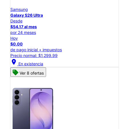
Samsung
Galaxy S26 Ultra
Desde
$54.17 al mes
por 24 meses
Hoy
$0.00
de pago inicial + impuestos
Precio normal: $1,299.99
location_on
En existencia
Ver 8 ofertas