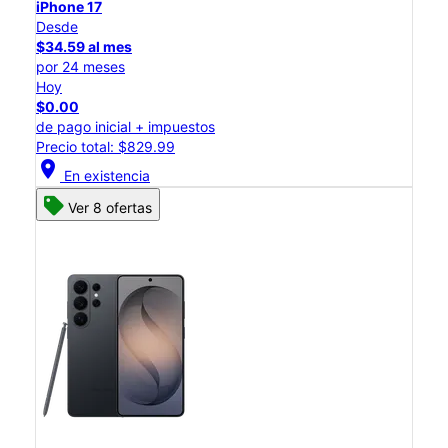
iPhone 17
Desde
$34.59 al mes
por 24 meses
Hoy
$0.00
de pago inicial + impuestos
Precio total: $829.99
location_on
En existencia
Ver 8 ofertas