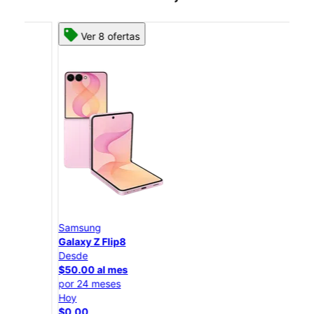
Ver 8 ofertas
Samsung
Sam
Galaxy Z Flip8
Gal
Desde
Des
$50.00 al mes
$25
por 24 meses
por 
Hoy
Hoy
$0.00
$0.