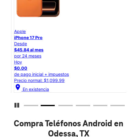
Apple
App
iPhone 17 Pro
iPho
Desde
Des
$45.84 al mes
$25
por 24 meses
por 
Hoy
Hoy
$0.00
$0.
de pago inicial + impuestos
de p
Precio normal: $1,099.99
Prec
location_on
location_on
En existencia
Detener carrusel
Compra Teléfonos Android en
Odessa, TX