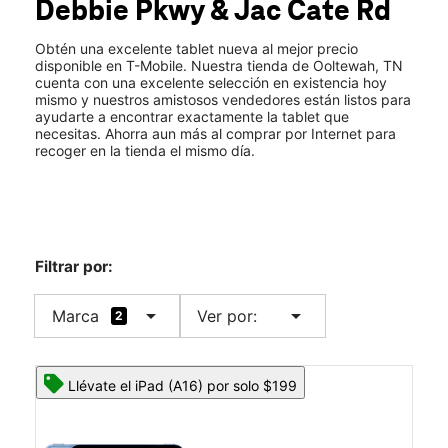
Debbie Pkwy & Jac Cate Rd
Sáb.:
10:00 a.m. a 8:00 p.m.
location_on
5559 Little Debbie Pkwy 107 Ooltewah, TN 37363
Obtén una excelente tablet nueva al mejor precio
disponible en T-Mobile. Nuestra tienda de Ooltewah, TN
cuenta con una excelente selección en existencia hoy
mismo y nuestros amistosos vendedores están listos para
ayudarte a encontrar exactamente la tablet que
necesitas. Ahorra aun más al comprar por Internet para
recoger en la tienda el mismo día.
Filtrar por:
arrow_drop_down
arrow_drop_down
Marca
Ver por:
2
Llévate el iPad (A16) por solo $199