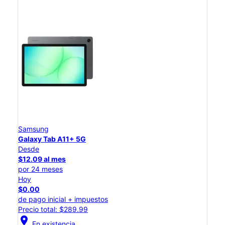
Samsung
Galaxy Tab A11+ 5G
Desde
$12.09 al mes
por 24 meses
Hoy
$0.00
de pago inicial + impuestos
Precio total: $289.99
location_on
En existencia