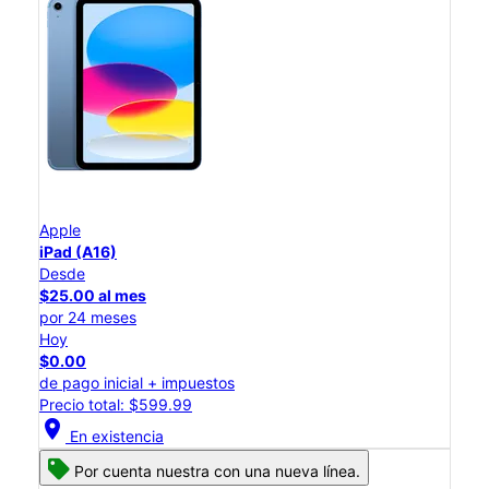
Apple
iPad (A16)
Desde
$25.00 al mes
por 24 meses
Hoy
$0.00
de pago inicial + impuestos
Precio total: $599.99
location_on
En existencia
Por cuenta nuestra con una nueva línea.