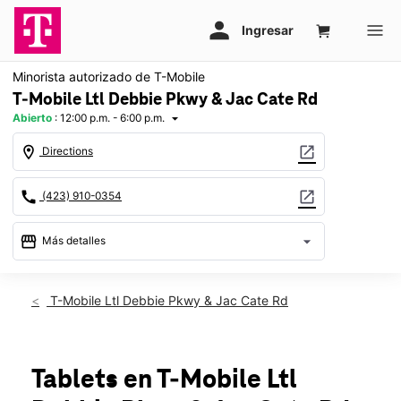
Minorista autorizado de T-Mobile
T-Mobile Ltl Debbie Pkwy & Jac Cate Rd
Abierto
:
12:00 p.m. - 6:00 p.m.
arrow_drop_down
location_on
open_in_new
Directions
call
open_in_new
(423) 910-0354
storefront
arrow_drop_down
Más detalles
Abrir
access_time
Dom.:
12:00 p.m. a 6:00 p.m.
T-Mobile Ltl Debbie Pkwy & Jac Cate Rd
Lun.:
10:00 a.m. a 8:00 p.m.
Mar.:
10:00 a.m. a 8:00 p.m.
Mié.:
10:00 a.m. a 8:00 p.m.
Jue.:
10:00 a.m. a 8:00 p.m.
Tablets
en T-Mobile
Ltl
Vie.:
10:00 a.m. a 8:00 p.m.