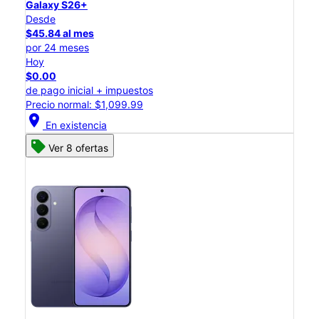
Galaxy S26+
Desde
$45.84 al mes
por 24 meses
Hoy
$0.00
de pago inicial + impuestos
Precio normal: $1,099.99
location_on
En existencia
Ver 8 ofertas