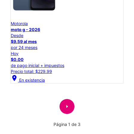
Motorola
moto g - 2026
Desde
$9.59 al mes
por 24 meses
Hoy
$0.00
de pago inicial + impuestos
Precio total: $229.99
location_on
En existencia
arrow_right
Página 1 de 3