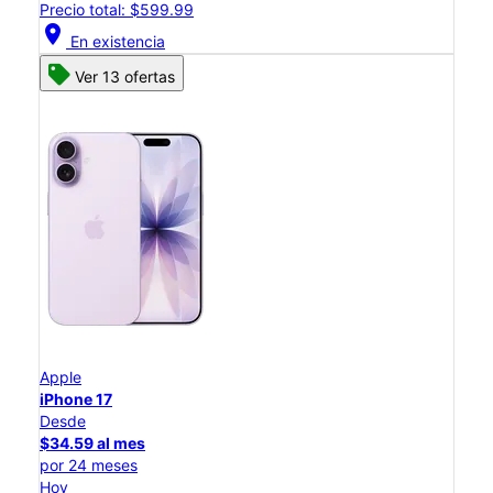
Precio total: $599.99
location_on
En existencia
Ver 13 ofertas
Apple
iPhone 17
Desde
$34.59 al mes
por 24 meses
Hoy