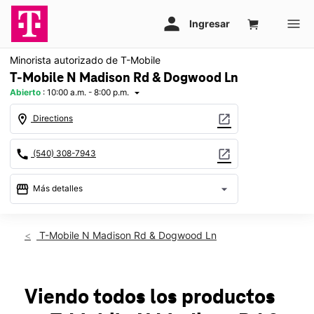
Minorista autorizado de T-Mobile
T-Mobile N Madison Rd & Dogwood Ln
Abierto
:
10:00 a.m. - 8:00 p.m.
arrow_drop_down
location_on
open_in_new
Directions
call
open_in_new
(540) 308-7943
storefront
arrow_drop_down
Más detalles
Abrir
access_time
Vie.:
10:00 a.m. a 8:00 p.m.
T-Mobile N Madison Rd & Dogwood Ln
Sáb.:
10:00 a.m. a 8:00 p.m.
Dom.:
11:00 a.m. a 6:00 p.m.
Lun.:
10:00 a.m. a 8:00 p.m.
Mar.:
10:00 a.m. a 8:00 p.m.
Viendo todos los productos
Mié.:
10:00 a.m. a 8:00 p.m.