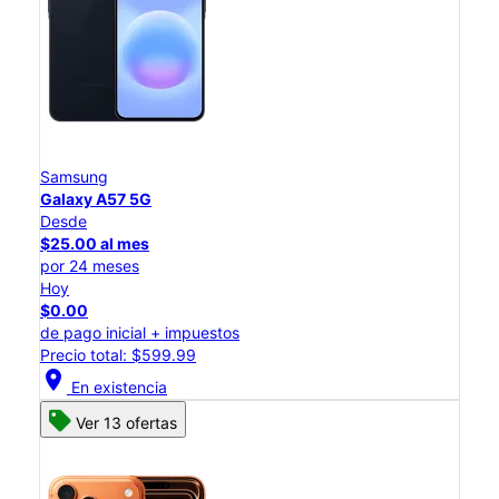
Samsung
Galaxy A57 5G
Desde
$25.00 al mes
por 24 meses
Hoy
$0.00
de pago inicial + impuestos
Precio total: $599.99
location_on
En existencia
Ver 13 ofertas