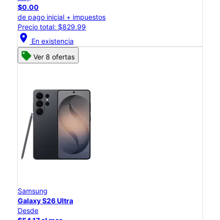
$0.00
de pago inicial + impuestos
Precio total: $829.99
location_on
En existencia
Ver 8 ofertas
Samsung
Galaxy S26 Ultra
Desde