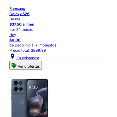
Samsung
Galaxy S26
Desde
$37.50 al mes
por 24 meses
Hoy
$0.00
de pago inicial + impuestos
Precio total: $899.99
location_on
En existencia
Ver 6 ofertas