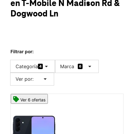
en T-Mobile
N Madison Rd &
Jue.:
10:00 a.m. a 8:00 p.m.
location_on
Dogwood Ln
500 N Madison Rd Ste 561 Orange, VA 22960
Filtrar por:
arrow_drop_down
arrow_drop_down
Categoría
Marca
4
6
arrow_drop_down
Ver por:
Ver 6 ofertas