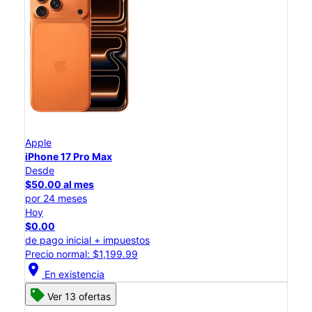
Apple
iPhone 17 Pro Max
Desde
$50.00 al mes
por 24 meses
Hoy
$0.00
de pago inicial + impuestos
Precio normal: $1,199.99
location_on
En existencia
Ver 13 ofertas