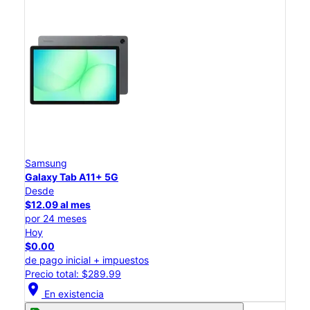
Samsung
Galaxy Tab A11+ 5G
Desde
$12.09 al mes
por 24 meses
Hoy
$0.00
de pago inicial + impuestos
Precio total: $289.99
location_on
En existencia