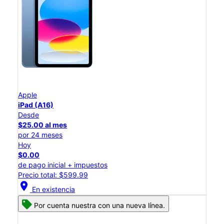
Apple
iPad (A16)
Desde
$25.00 al mes
por 24 meses
Hoy
$0.00
de pago inicial + impuestos
Precio total: $599.99
location_on
En existencia
Por cuenta nuestra con una nueva línea.