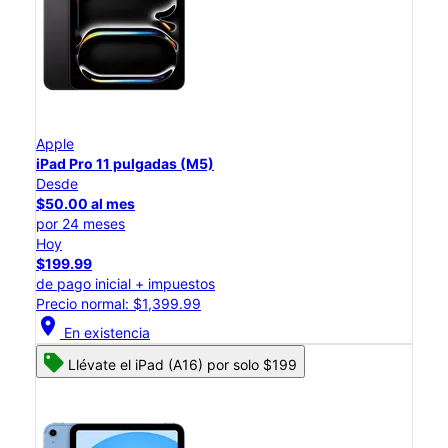
Apple
iPad Pro 11 pulgadas (M5)
Desde
$50.00 al mes
por 24 meses
Hoy
$199.99
de pago inicial + impuestos
Precio normal: $1,399.99
location_on
En existencia
Llévate el iPad (A16) por solo $199