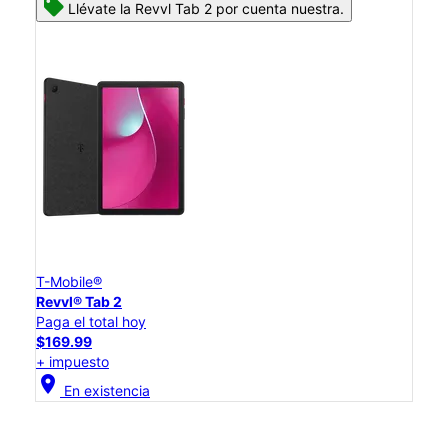
Llévate la Revvl Tab 2 por cuenta nuestra.
T-Mobile®
Revvl® Tab 2
Paga el total hoy
$169.99
+ impuesto
location_on
En existencia