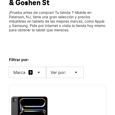
& Goshen St
Jue.:
10:00 a.m. a 8:00 p.m.
location_on
1010 Main Street Ste B1 Paterson, NJ 07503
¡Prueba antes de comprar! Tu tienda T-Mobile en
Paterson, NJ, tiene una gran selección y precios
imbatibles en tablets de las mejores marcas, como Apple
y Samsung. Pide por Internet o visita la tienda hoy mismo
para obtener la tablet que mereces.
Filtrar por:
arrow_drop_down
arrow_drop_down
Marca
Ver por:
3