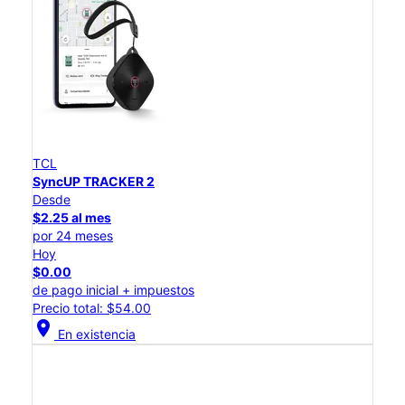
TCL
SyncUP TRACKER 2
Desde
$2.25 al mes
por 24 meses
Hoy
$0.00
de pago inicial + impuestos
Precio total: $54.00
location_on
En existencia