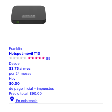
Franklin
Hotspot móvil T10
89
Desde
$3.75 al mes
por 24 meses
Hoy
$0.00
de pago inicial + impuestos
Precio total: $90.00
location_on
En existencia