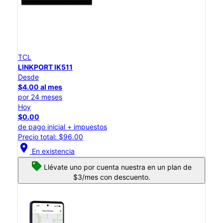
TCL
LINKPORT IK511
Desde
$4.00 al mes
por 24 meses
Hoy
$0.00
de pago inicial + impuestos
Precio total: $96.00
location_on
En existencia
Llévate uno por cuenta nuestra en un plan de
$3/mes con descuento.