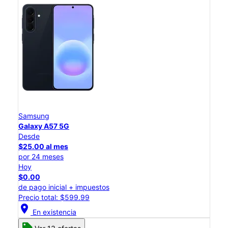
Samsung
Galaxy A57 5G
Desde
$25.00 al mes
por 24 meses
Hoy
$0.00
de pago inicial + impuestos
Precio total: $599.99
location_on
En existencia