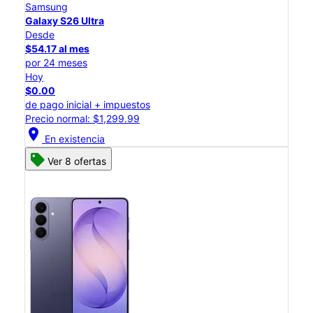
Samsung
Galaxy S26 Ultra
Desde
$54.17 al mes
por 24 meses
Hoy
$0.00
de pago inicial + impuestos
Precio normal: $1,299.99
location_on
En existencia
Ver 8 ofertas