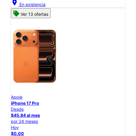
location_on
En existencia
Ver 13 ofertas
Apple
iPhone 17 Pro
Desde
$45.84 al mes
por 24 meses
Hoy
$0.00