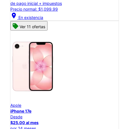
de pago inicial + impuestos
Precio normal: $1,099.99
location_on
En existencia
Ver 11 ofertas
Apple
iPhone 17e
Desde
$25.00 al mes
por 24 meses