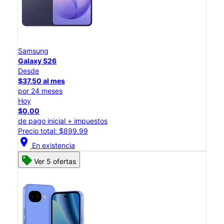
Samsung
Galaxy S26
Desde
$37.50 al mes
por 24 meses
Hoy
$0.00
de pago inicial + impuestos
Precio total: $899.99
location_on
En existencia
Ver 5 ofertas