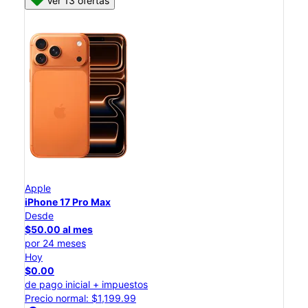
Ver 13 ofertas
Apple
iPhone 17 Pro Max
Desde
$50.00 al mes
por 24 meses
Hoy
$0.00
de pago inicial + impuestos
Precio normal: $1,199.99