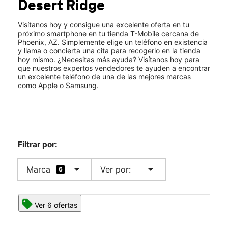
Desert Ridge
Mié.:
10:00 a.m. a 8:00 p.m.
location_on
21001 N Tatum Blvd Suite 80-1680 Phoenix, AZ 85050
Visítanos hoy y consigue una excelente oferta en tu
próximo smartphone en tu tienda T-Mobile cercana de
Phoenix, AZ. Simplemente elige un teléfono en existencia
y llama o concierta una cita para recogerlo en la tienda
hoy mismo. ¿Necesitas más ayuda? Visítanos hoy para
que nuestros expertos vendedores te ayuden a encontrar
un excelente teléfono de una de las mejores marcas
como Apple o Samsung.
Filtrar por:
arrow_drop_down
arrow_drop_down
Marca
Ver por:
6
Ver 6 ofertas