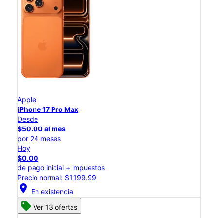
Apple
iPhone 17 Pro Max
Desde
$50.00 al mes
por 24 meses
Hoy
$0.00
de pago inicial + impuestos
Precio normal: $1,199.99
location_on
En existencia
Ver 13 ofertas