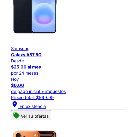
Samsung
Galaxy A57 5G
Desde
$25.00 al mes
por 24 meses
Hoy
$0.00
de pago inicial + impuestos
Precio total: $599.99
location_on
En existencia
Ver 13 ofertas