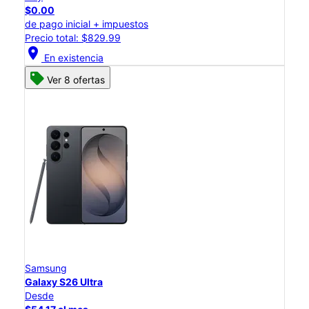
$0.00
de pago inicial + impuestos
Precio total: $829.99
location_on
En existencia
Ver 8 ofertas
Samsung
Galaxy S26 Ultra
Desde