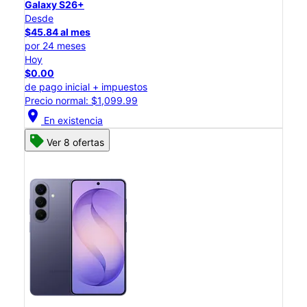
Galaxy S26+
Desde
$45.84 al mes
por 24 meses
Hoy
$0.00
de pago inicial + impuestos
Precio normal: $1,099.99
location_on
En existencia
Ver 8 ofertas