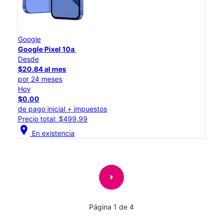
Google
Google Pixel 10a
Desde
$20.84 al mes
por 24 meses
Hoy
$0.00
de pago inicial + impuestos
Precio total: $499.99
location_on
En existencia
arrow_right
Página 1 de 4