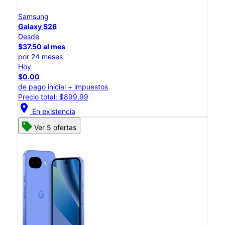
Samsung
Galaxy S26
Desde
$37.50 al mes
por 24 meses
Hoy
$0.00
de pago inicial + impuestos
Precio total: $899.99
location_on
En existencia
Ver 5 ofertas