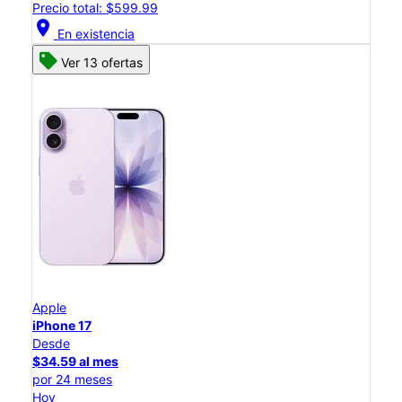
Precio total: $599.99
location_on
En existencia
Ver 13 ofertas
Apple
iPhone 17
Desde
$34.59 al mes
por 24 meses
Hoy