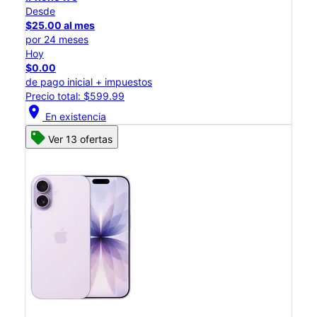
Desde
$25.00 al mes
por 24 meses
Hoy
$0.00
de pago inicial + impuestos
Precio total: $599.99
location_on
En existencia
Ver 13 ofertas