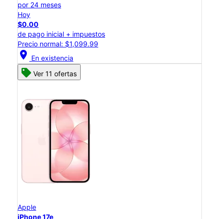
por 24 meses
Hoy
$0.00
de pago inicial + impuestos
Precio normal: $1,099.99
location_on
En existencia
Ver 11 ofertas
Apple
iPhone 17e