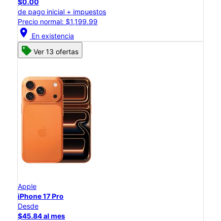
$0.00
de pago inicial + impuestos
Precio normal: $1,199.99
location_on
En existencia
Ver 13 ofertas
Apple
iPhone 17 Pro
Desde
$45.84 al mes