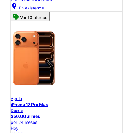
location_on
En existencia
Ver 13 ofertas
Apple
iPhone 17 Pro Max
Desde
$50.00 al mes
por 24 meses
Hoy