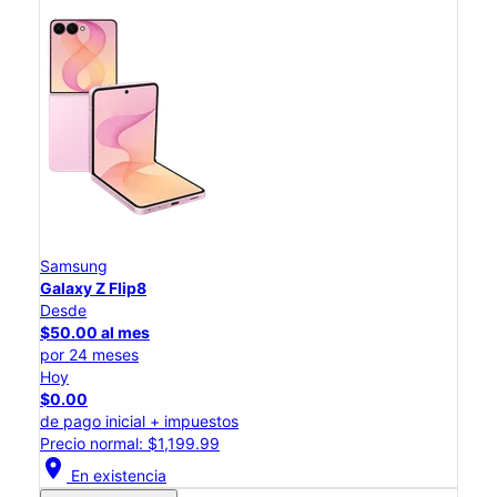
Samsung
Galaxy Z Flip8
Desde
$50.00 al mes
por 24 meses
Hoy
$0.00
de pago inicial + impuestos
Precio normal: $1,199.99
location_on
En existencia