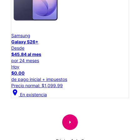
Samsung
Galaxy S26+
Desde
$45.84 al mes
por 24 meses
Hoy
$0.00
de pago inicial + impuestos
Precio normal: $1,099.99
location_on
En existencia
arrow_right