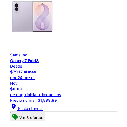
Samsung
Galaxy Z Fold8
Desde
$79.17 al mes
por 24 meses
Hoy
$0.00
de pago inicial + impuestos
Precio normal: $1,899.99
location_on
En existencia
Ver 8 ofertas