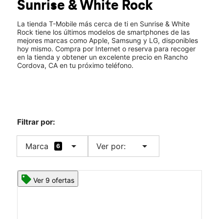
Sunrise & White Rock
Vie.:
10:00 a.m. a 8:00 p.m.
location_on
3110 Sunrise Blvd Ste 200 Rancho Cordova, CA 95742
La tienda T-Mobile más cerca de ti en Sunrise & White
Rock tiene los últimos modelos de smartphones de las
mejores marcas como Apple, Samsung y LG, disponibles
hoy mismo. Compra por Internet o reserva para recoger
en la tienda y obtener un excelente precio en Rancho
Cordova, CA en tu próximo teléfono.
Filtrar por:
arrow_drop_down
arrow_drop_down
Marca
Ver por:
6
Ver 9 ofertas