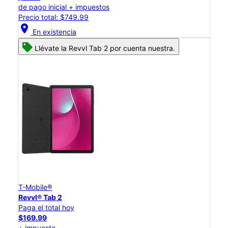
de pago inicial + impuestos
Precio total: $749.99
location_on
En existencia
Llévate la Revvl Tab 2 por cuenta nuestra.
T-Mobile®
Revvl® Tab 2
Paga el total hoy
$169.99
+ impuesto