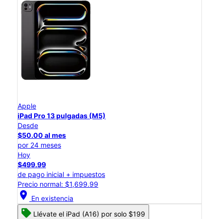
Apple
iPad Pro 13 pulgadas (M5)
Desde
$50.00 al mes
por 24 meses
Hoy
$499.99
de pago inicial + impuestos
Precio normal: $1,699.99
location_on
En existencia
Llévate el iPad (A16) por solo $199