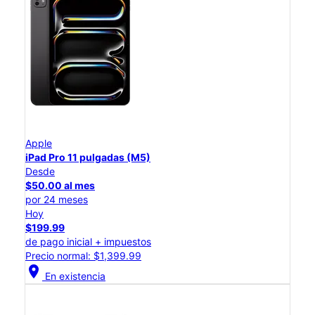
Apple
iPad Pro 11 pulgadas (M5)
Desde
$50.00 al mes
por 24 meses
Hoy
$199.99
de pago inicial + impuestos
Precio normal: $1,399.99
location_on
En existencia