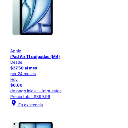
Apple
iPad Air 11 pulgadas (M4)
Desde
$37.50 al mes
por 24 meses
Hoy
$0.00
de pago inicial + impuestos
Precio total: $899.99
location_on
En existencia