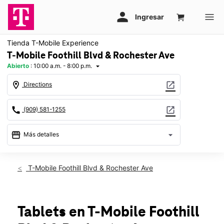
Tienda T-Mobile Experience
T-Mobile Foothill Blvd & Rochester Ave
Abierto
:
10:00 a.m. - 8:00 p.m.
arrow_drop_down
location_on
open_in_new
Directions
call
open_in_new
(909) 581-1255
storefront
arrow_drop_down
Más detalles
Abrir
access_time
Vie.:
10:00 a.m. a 8:00 p.m.
T-Mobile Foothill Blvd & Rochester Ave
Sáb.:
10:00 a.m. a 8:00 p.m.
Dom.:
11:00 a.m. a 6:00 p.m.
Lun.:
10:00 a.m. a 8:00 p.m.
Mar.:
10:00 a.m. a 8:00 p.m.
Tablets
en T-Mobile
Foothill
Mié.:
10:00 a.m. a 8:00 p.m.