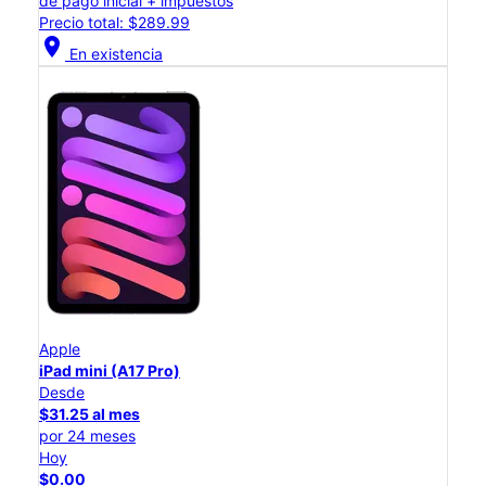
de pago inicial + impuestos
Precio total: $289.99
location_on
En existencia
Apple
iPad mini (A17 Pro)
Desde
$31.25 al mes
por 24 meses
Hoy
$0.00