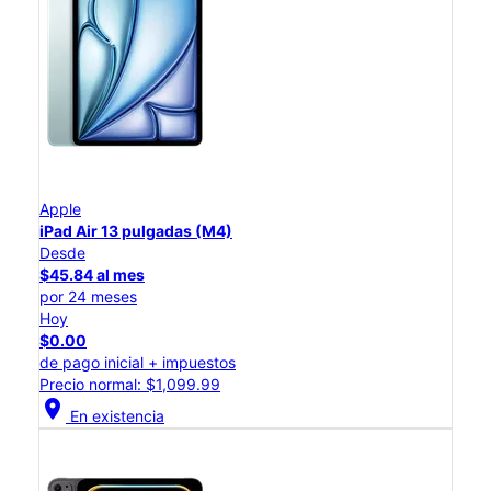
Apple
iPad Air 13 pulgadas (M4)
Desde
$45.84 al mes
por 24 meses
Hoy
$0.00
de pago inicial + impuestos
Precio normal: $1,099.99
location_on
En existencia