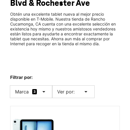
Blvd & Rochester Ave
Jue.:
10:00 a.m. a 8:00 p.m.
location_on
11973 Foothill Blvd Rancho Cucamonga, CA 91730
Obtén una excelente tablet nueva al mejor precio
disponible en T-Mobile. Nuestra tienda de Rancho
Cucamonga, CA cuenta con una excelente selección en
existencia hoy mismo y nuestros amistosos vendedores
están listos para ayudarte a encontrar exactamente la
tablet que necesitas. Ahorra aun más al comprar por
Internet para recoger en la tienda el mismo día.
Filtrar por:
arrow_drop_down
arrow_drop_down
Marca
Ver por:
3