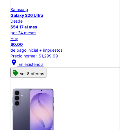
Samsung
Galaxy S26 Ultra
Desde
$54.17 al mes
por 24 meses
Hoy
$0.00
de pago inicial + impuestos
Precio normal: $1,299.99
location_on
En existencia
Ver 8 ofertas