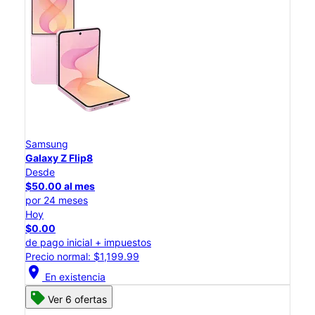
Samsung
Galaxy Z Flip8
Desde
$50.00 al mes
por 24 meses
Hoy
$0.00
de pago inicial + impuestos
Precio normal: $1,199.99
location_on
En existencia
Ver 6 ofertas