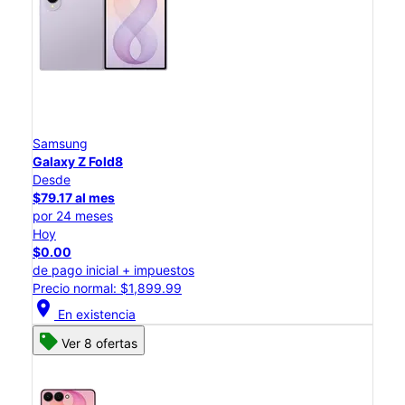
Samsung
Galaxy Z Fold8
Desde
$79.17 al mes
por 24 meses
Hoy
$0.00
de pago inicial + impuestos
Precio normal: $1,899.99
location_on
En existencia
Ver 8 ofertas