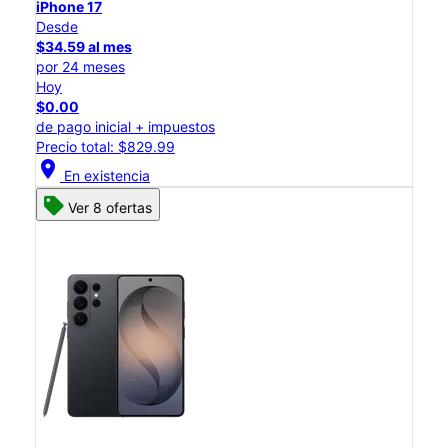
iPhone 17
Desde
$34.59 al mes
por 24 meses
Hoy
$0.00
de pago inicial + impuestos
Precio total: $829.99
location_on
En existencia
Ver 8 ofertas