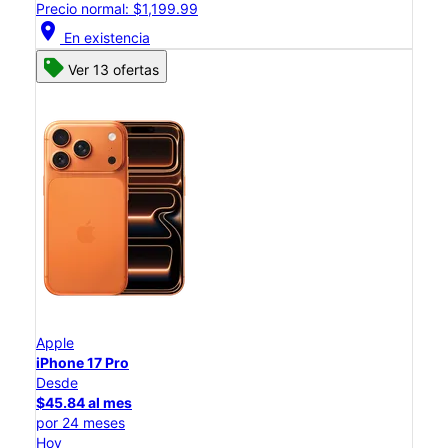
Precio normal: $1,199.99
location_on
En existencia
Ver 13 ofertas
Apple
iPhone 17 Pro
Desde
$45.84 al mes
por 24 meses
Hoy