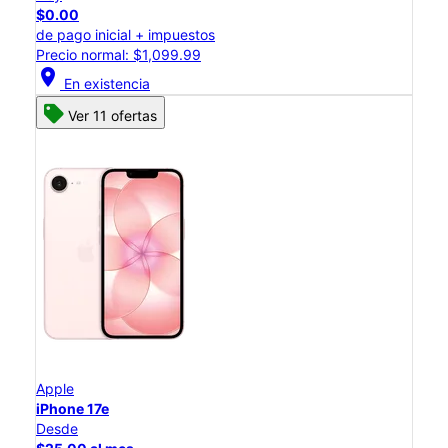
$0.00
de pago inicial + impuestos
Precio normal: $1,099.99
location_on
En existencia
Ver 11 ofertas
Apple
iPhone 17e
Desde