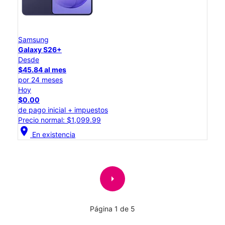
Samsung
Galaxy S26+
Desde
$45.84 al mes
por 24 meses
Hoy
$0.00
de pago inicial + impuestos
Precio normal: $1,099.99
location_on
En existencia
arrow_right
Página 1 de 5