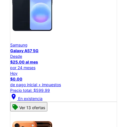
Samsung
Galaxy A57 5G
Desde
$25.00 al mes
por 24 meses
Hoy
$0.00
de pago inicial + impuestos
Precio total: $599.99
location_on
En existencia
Ver 13 ofertas