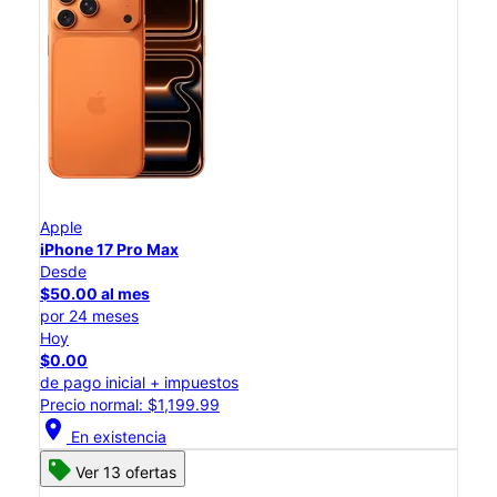
Apple
iPhone 17 Pro Max
Desde
$50.00 al mes
por 24 meses
Hoy
$0.00
de pago inicial + impuestos
Precio normal: $1,199.99
location_on
En existencia
Ver 13 ofertas