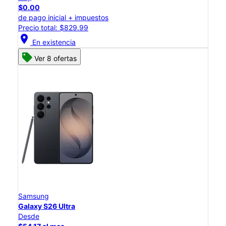
$0.00
de pago inicial + impuestos
Precio total: $829.99
location_on
En existencia
Ver 8 ofertas
Samsung
Galaxy S26 Ultra
Desde