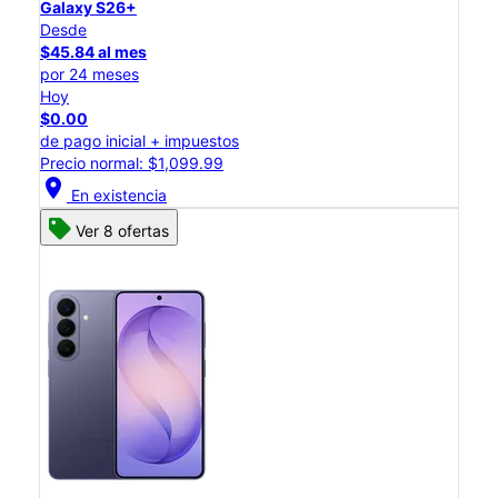
Galaxy S26+
Desde
$45.84 al mes
por 24 meses
Hoy
$0.00
de pago inicial + impuestos
Precio normal: $1,099.99
location_on
En existencia
Ver 8 ofertas