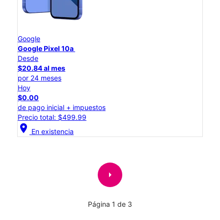
Google
Google Pixel 10a
Desde
$20.84 al mes
por 24 meses
Hoy
$0.00
de pago inicial + impuestos
Precio total: $499.99
location_on
En existencia
arrow_right
Página 1 de 3