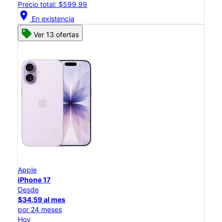
Precio total: $599.99
location_on
En existencia
Ver 13 ofertas
Apple
iPhone 17
Desde
$34.59 al mes
por 24 meses
Hoy