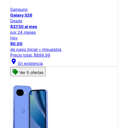
Samsung
Galaxy S26
Desde
$37.50 al mes
por 24 meses
Hoy
$0.00
de pago inicial + impuestos
Precio total: $899.99
location_on
En existencia
Ver 5 ofertas