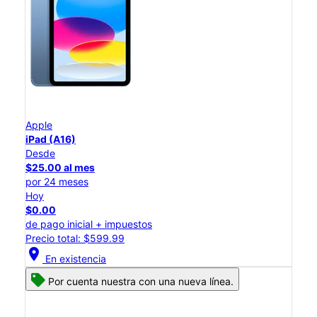
Apple
iPad (A16)
Desde
$25.00 al mes
por 24 meses
Hoy
$0.00
de pago inicial + impuestos
Precio total: $599.99
location_on
En existencia
Por cuenta nuestra con una nueva línea.