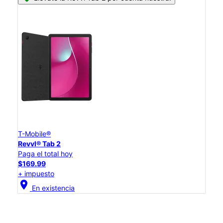
T-Mobile®
Revvl® Tab 2
Paga el total hoy
$169.99
+ impuesto
location_on
En existencia