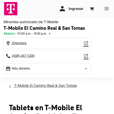
Minorista autorizado de T-Mobile
T-Mobile El Camino Real & San Tomas
Abierto
:
10:00 a.m. - 8:00 p.m.
arrow_drop_down
location_on
open_in_new
Directions
call
open_in_new
(408) 247-7200
storefront
arrow_drop_down
Más detalles
Abrir
access_time
Mié.:
10:00 a.m. a 8:00 p.m.
T-Mobile El Camino Real & San Tomas
Jue.:
10:00 a.m. a 8:00 p.m.
Vie.:
10:00 a.m. a 8:00 p.m.
Sáb.:
10:00 a.m. a 8:00 p.m.
Dom.:
11:00 a.m. a 6:00 p.m.
Tablets
en T-Mobile
El
Lun.:
10:00 a.m. a 8:00 p.m.