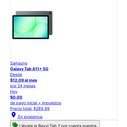
Samsung
Galaxy Tab A11+ 5G
Desde
$12.09 al mes
por 24 meses
Hoy
$0.00
de pago inicial + impuestos
Precio total: $289.99
location_on
En existencia
Llévate la Revvl Tab 2 por cuenta nuestra.