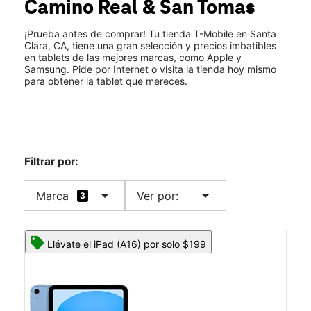
Camino Real & San Tomas
Mar.:
10:00 a.m. a 8:00 p.m.
location_on
2366 El Camino Real Ste 1 Santa Clara, CA 95050
¡Prueba antes de comprar! Tu tienda T-Mobile en Santa
Clara, CA, tiene una gran selección y precios imbatibles
en tablets de las mejores marcas, como Apple y
Samsung. Pide por Internet o visita la tienda hoy mismo
para obtener la tablet que mereces.
Filtrar por:
arrow_drop_down
arrow_drop_down
Marca
Ver por:
3
Llévate el iPad (A16) por solo $199