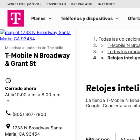
Todas las ubicacion
T-Mobile N Bro
Minorista autorizado de T-Mobile
Todos los prod
T-Mobile N Broadway
Relojes intelig
& Grant St
access_time
Relojes inte
Cerrado ahora
Abrir
10:00 a.m. a 8:00 p.m.
La tienda T-Mobile N Broa
arrow_drop_down
Google. Concierta una cita
call
(805) 867-7800
location_on
1733 N Broadway Santa
Maria, CA 93454
Filtrar por:
Marca