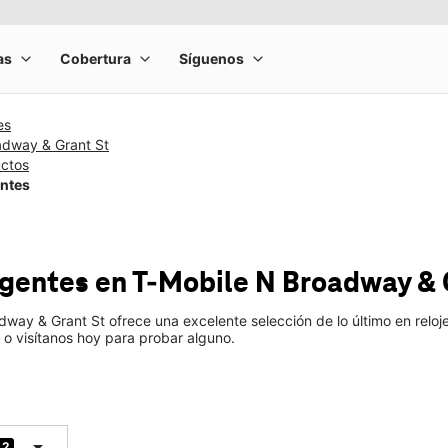
es
adway & Grant St
uctos
entes
ligentes
en T-Mobile
N Broadway & 
dway & Grant St ofrece una excelente selección de lo último en relo
 o visítanos hoy para probar alguno.
arrow_drop_down
2