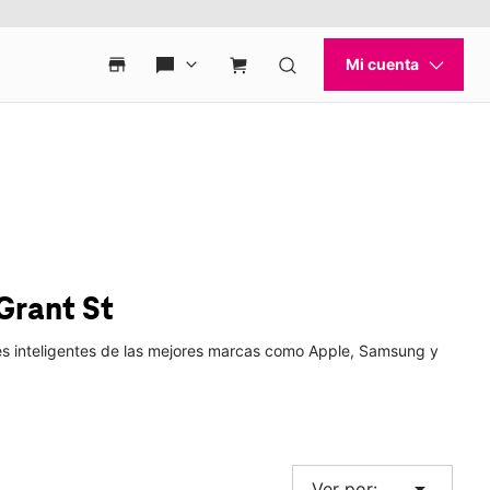
Grant St
jes inteligentes de las mejores marcas como Apple, Samsung y
arrow_drop_down
Ver por: