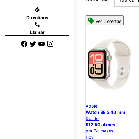
directions
Directions
Ver 2 ofertas
call
Llamar
Apple
Watch SE 3 40 mm
Desde
$12.50 al mes
por 24 meses
Hoy