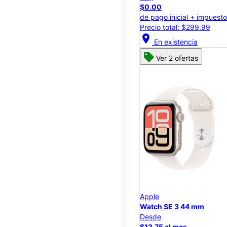
$0.00
de pago inicial + impuest
Precio total: $299.99
location_on
En existencia
Ver 2 ofertas
Apple
Watch SE 3 44 mm
Desde
$13.75 al mes