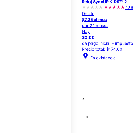
Reloj SyncUP KIDSᵀᴹ 2
13
Desde
$7.25 al mes
por 24 meses
Hoy
$0.00
de pago inicial + impuest
Precio total: $174.00
location_on
En existencia
<
>