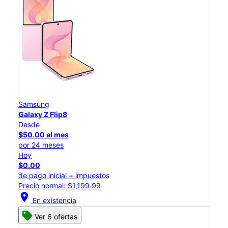
Samsung
Galaxy Z Flip8
Desde
$50.00 al mes
por 24 meses
Hoy
$0.00
de pago inicial + impuestos
Precio normal: $1,199.99
location_on
En existencia
Ver 6 ofertas