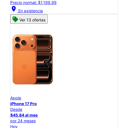
Precio normal: $1,199.99
location_on
En existencia
Ver 13 ofertas
Apple
iPhone 17 Pro
Desde
$45.84 al mes
por 24 meses
Hoy