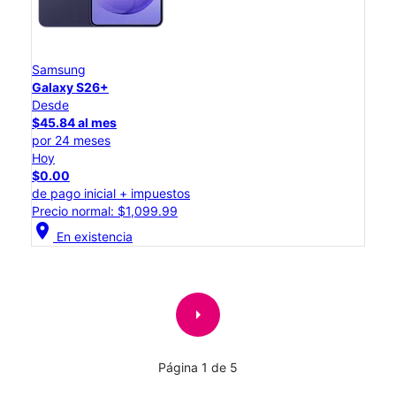
Samsung
Galaxy S26+
Desde
$45.84 al mes
por 24 meses
Hoy
$0.00
de pago inicial + impuestos
Precio normal: $1,099.99
location_on
En existencia
arrow_right
Página 1 de 5