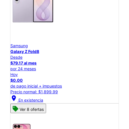
Samsung
Galaxy Z Fold8
Desde
$79.17 al mes
por 24 meses
Hoy
$0.00
de pago inicial + impuestos
Precio normal: $1,899.99
location_on
En existencia
Ver 8 ofertas