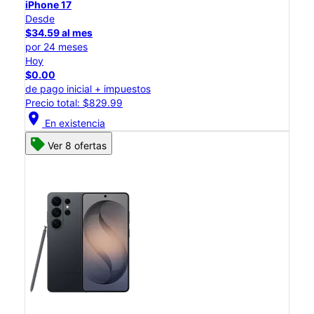
iPhone 17
Desde
$34.59 al mes
por 24 meses
Hoy
$0.00
de pago inicial + impuestos
Precio total: $829.99
location_on
En existencia
Ver 8 ofertas