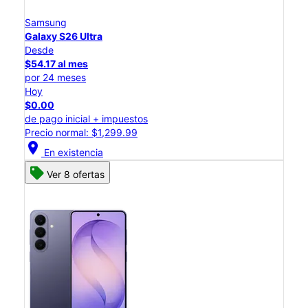
Samsung
Galaxy S26 Ultra
Desde
$54.17 al mes
por 24 meses
Hoy
$0.00
de pago inicial + impuestos
Precio normal: $1,299.99
location_on
En existencia
Ver 8 ofertas