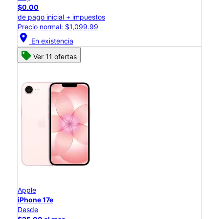
$0.00
de pago inicial + impuestos
Precio normal: $1,099.99
location_on
En existencia
Ver 11 ofertas
Apple
iPhone 17e
Desde