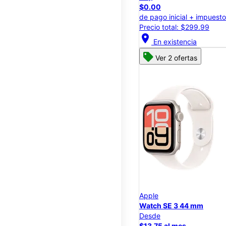
$0.00
de pago inicial + impuest
Precio total: $299.99
location_on
En existencia
Ver 2 ofertas
Apple
Watch SE 3 44 mm
Desde
$13.75 al mes