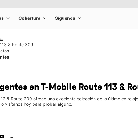
es
 113 & Route 309
uctos
entes
ligentes
en T-Mobile
Route 113 & R
113 & Route 309 ofrece una excelente selección de lo último en relo
 o visítanos hoy para probar alguno.
arrow_drop_down
2