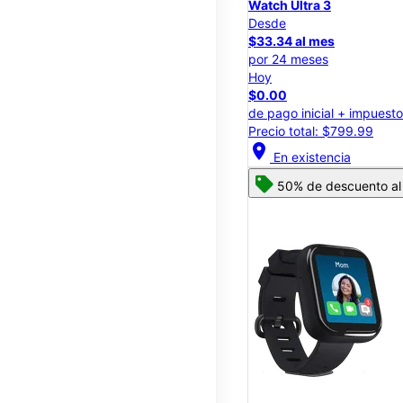
Watch Ultra 3
Desde
$33.34 al mes
por 24 meses
Hoy
$0.00
de pago inicial + impuest
Precio total: $799.99
location_on
En existencia
50% de descuento al 