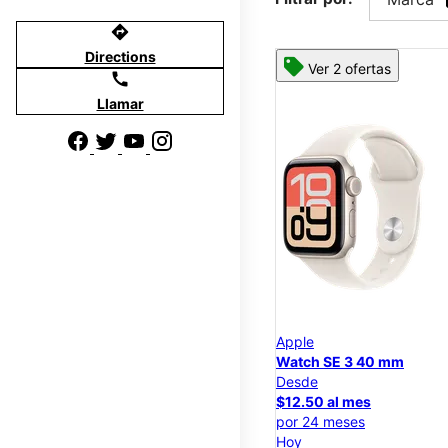
directions
Directions
Ver 2 ofertas
call
Llamar
Apple
Watch SE 3 40 mm
Desde
$12.50 al mes
por 24 meses
Hoy