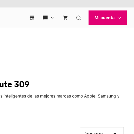
oute 309
jes inteligentes de las mejores marcas como Apple, Samsung y
arrow_drop_down
Ver por: