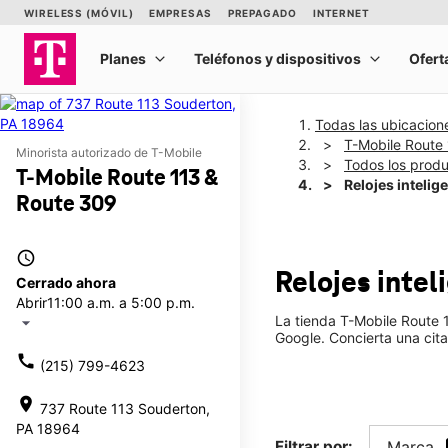
Todas las ubicacion
T-Mobile Route
Minorista autorizado de T-Mobile
Todos los prod
T-Mobile Route 113 &
Relojes intelig
Route 309
access_time
Relojes inte
Cerrado ahora
Abrir
11:00 a.m. a 5:00 p.m.
La tienda T-Mobile Route 
arrow_drop_down
Google. Concierta una cita
call
(215) 799-4623
location_on
737 Route 113 Souderton,
PA 18964
Filtrar por:
Marca