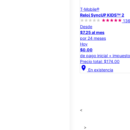
T-Mobile®
Reloj SyncUP KIDSᵀᴹ 2
13
Desde
$7.25 al mes
por 24 meses
Hoy
$0.00
de pago inicial + impuest
Precio total: $174.00
location_on
En existencia
<
>