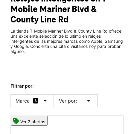
Jue.:
10:00 a.m. a 8:00 p.m.
Mobile
Mariner Blvd &
Vie.:
10:00 a.m. a 8:00 p.m.
location_on
County Line Rd
130 Mariner Blvd Spring Hill, FL 34609
La tienda T-Mobile Mariner Blvd & County Line Rd ofrece
una excelente selección de lo último en relojes
inteligentes de las mejores marcas como Apple, Samsung
y Google. Concierta una cita o visítanos hoy para probar
alguno.
Filtrar por:
arrow_drop_down
arrow_drop_down
Marca
Ver por:
3
Ver 2 ofertas