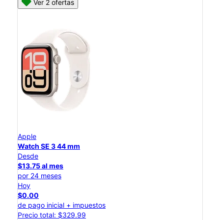
Ver 2 ofertas
Apple
Watch SE 3 44 mm
Desde
$13.75 al mes
por 24 meses
Hoy
$0.00
de pago inicial + impuestos
Precio total: $329.99