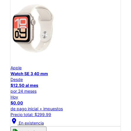
Apple
Watch SE 3 40 mm
Desde
$12.50 al mes
por 24 meses
Hoy
$0.00
de pago inicial + impuestos
Precio total: $299.99
location_on
En existencia