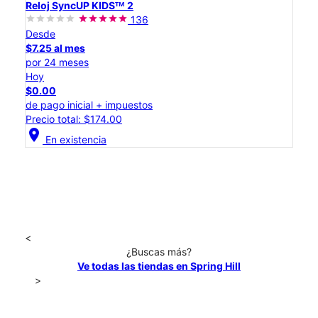
Reloj SyncUP KIDSᵀᴹ 2
136
Desde
$7.25 al mes
por 24 meses
Hoy
$0.00
de pago inicial + impuestos
Precio total: $174.00
location_on
En existencia
<
¿Buscas más?
Ve todas las tiendas en Spring Hill
>