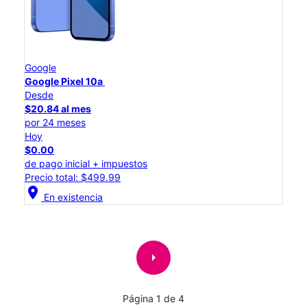
Google
Google Pixel 10a
Desde
$20.84 al mes
por 24 meses
Hoy
$0.00
de pago inicial + impuestos
Precio total: $499.99
location_on
En existencia
arrow_right
Página 1 de 4