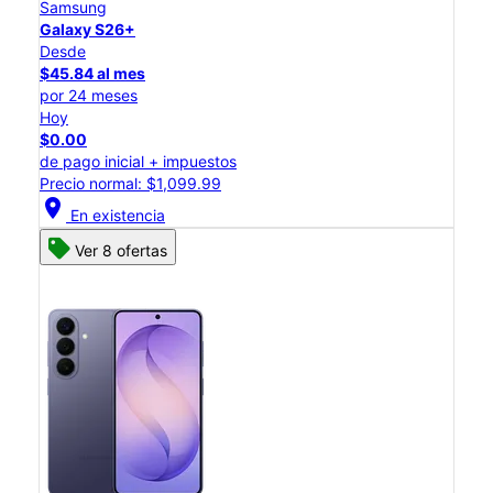
Samsung
Galaxy S26+
Desde
$45.84 al mes
por 24 meses
Hoy
$0.00
de pago inicial + impuestos
Precio normal: $1,099.99
location_on
En existencia
Ver 8 ofertas