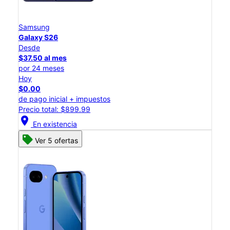
Samsung
Galaxy S26
Desde
$37.50 al mes
por 24 meses
Hoy
$0.00
de pago inicial + impuestos
Precio total: $899.99
location_on
En existencia
Ver 5 ofertas