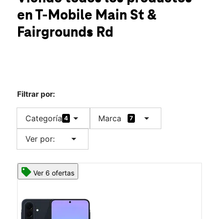
Mié.:
9:00 a.m. a 7:00 p.m.
en T-Mobile
Main St &
Jue.:
9:00 a.m. a 7:00 p.m.
location_on
Fairgrounds Rd
2920 Main St Ste C Susanville, CA 96130
Filtrar por:
arrow_drop_down
arrow_drop_down
Categoría
Marca
4
7
arrow_drop_down
Ver por:
Ver 6 ofertas