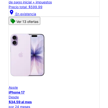
de pago inicial + impuestos
Precio total: $599.99
location_on
En existencia
Ver 13 ofertas
Apple
iPhone 17
Desde
$34.59 al mes
por 24 meses