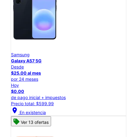
Samsung
Galaxy A57 5G
Desde
$25.00 al mes
por 24 meses
Hoy
$0.00
de pago inicial + impuestos
Precio total: $599.99
location_on
En existencia
Ver 13 ofertas