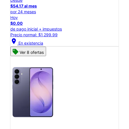
Desde
$54.17 al mes
por 24 meses
Hoy
$0.00
de pago inicial + impuestos
Precio normal: $1,299.99
location_on
En existencia
Ver 8 ofertas