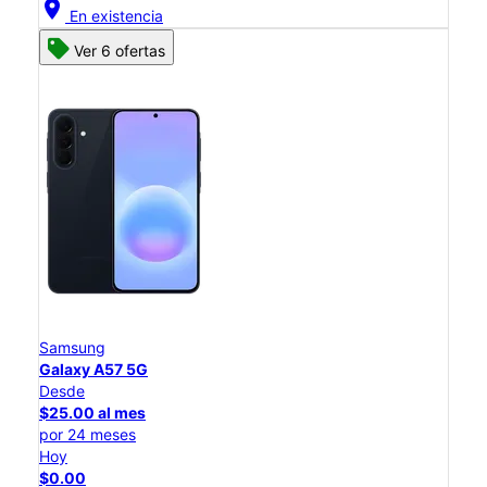
location_on
En existencia
Ver 6 ofertas
Samsung
Galaxy A57 5G
Desde
$25.00 al mes
por 24 meses
Hoy
$0.00