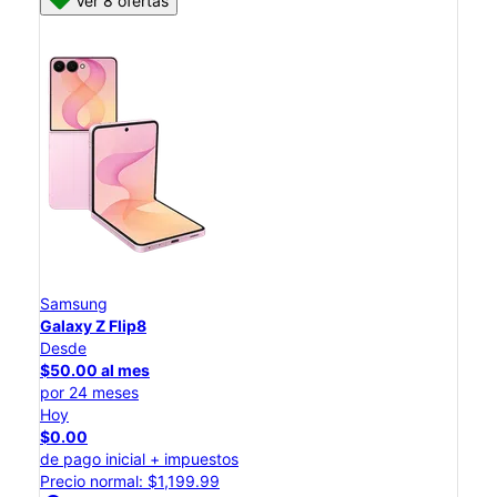
Ver 8 ofertas
Samsung
Galaxy Z Flip8
Desde
$50.00 al mes
por 24 meses
Hoy
$0.00
de pago inicial + impuestos
Precio normal: $1,199.99