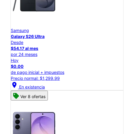
Samsung
Galaxy S26 Ultra
Desde
$54.17 al mes
por 24 meses
Hoy
$0.00
de pago inicial + impuestos
Precio normal: $1,299.99
location_on
En existencia
Ver 8 ofertas