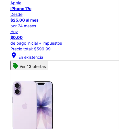
Apple
iPhone 17e
Desde
$25.00 al mes
por 24 meses
Hoy
$0.00
de pago inicial + impuestos
Precio total: $599.99
location_on
En existencia
Ver 13 ofertas