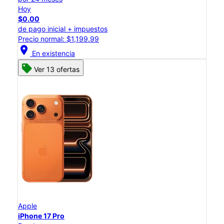
Hoy
$0.00
de pago inicial + impuestos
Precio normal: $1,199.99
location_on
En existencia
Ver 13 ofertas
Apple
iPhone 17 Pro