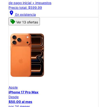
de pago inicial + impuestos
Precio total: $599.99
location_on
En existencia
Ver 13 ofertas
Apple
iPhone 17 Pro Max
Desde
$50.00 al mes
por 24 meses