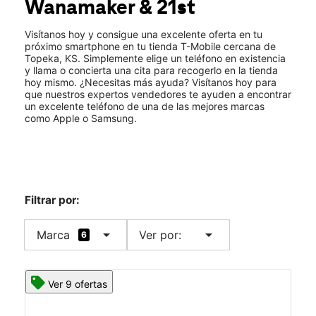
Wanamaker & 21st
Sáb.:
10:00 a.m. a 8:00 p.m.
location_on
2040 SW Wanamaker Rd Ste 102 Topeka, KS 66604
Visítanos hoy y consigue una excelente oferta en tu
próximo smartphone en tu tienda T-Mobile cercana de
Topeka, KS. Simplemente elige un teléfono en existencia
y llama o concierta una cita para recogerlo en la tienda
hoy mismo. ¿Necesitas más ayuda? Visítanos hoy para
que nuestros expertos vendedores te ayuden a encontrar
un excelente teléfono de una de las mejores marcas
como Apple o Samsung.
Filtrar por:
arrow_drop_down
arrow_drop_down
Marca
Ver por:
6
Ver 9 ofertas