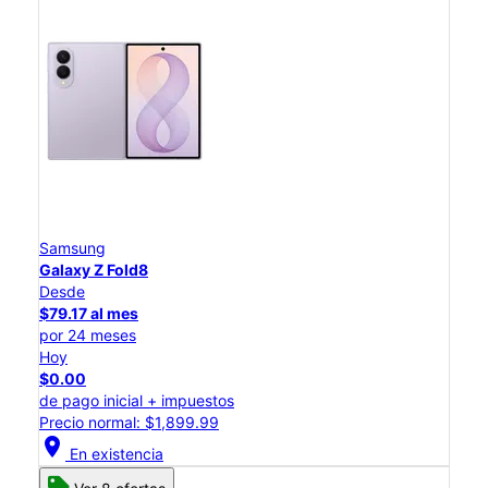
Samsung
Galaxy Z Fold8
Desde
$79.17 al mes
por 24 meses
Hoy
$0.00
de pago inicial + impuestos
Precio normal: $1,899.99
location_on
En existencia