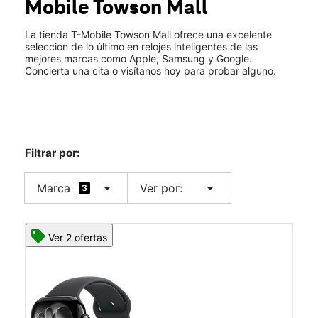
Mobile
Towson Mall
Jue.:
10:00 a.m. a 8:00 p.m.
location_on
825 Dulaney Valley Road 3205 Towson, MD 21204
La tienda T-Mobile Towson Mall ofrece una excelente
selección de lo último en relojes inteligentes de las
mejores marcas como Apple, Samsung y Google.
Concierta una cita o visítanos hoy para probar alguno.
Filtrar por:
arrow_drop_down
arrow_drop_down
Marca
Ver por:
3
Ver 2 ofertas