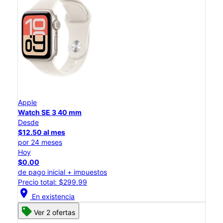
Apple
Watch SE 3 40 mm
Desde
$12.50 al mes
por 24 meses
Hoy
$0.00
de pago inicial + impuestos
Precio total: $299.99
location_on
En existencia
Ver 2 ofertas