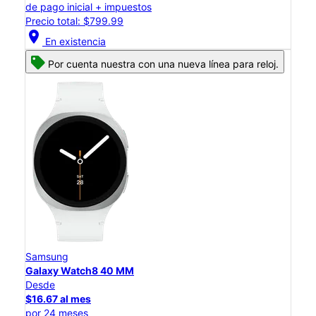
de pago inicial + impuestos
Precio total: $799.99
location_on
En existencia
Por cuenta nuestra con una nueva línea para reloj.
Samsung
Galaxy Watch8 40 MM
Desde
$16.67 al mes
por 24 meses