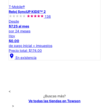
T-Mobile®
Reloj SyncUP KIDSᵀᴹ 2
136
Desde
$7.25 al mes
por 24 meses
Hoy
$0.00
de pago inicial + impuestos
Precio total: $174.00
location_on
En existencia
<
¿Buscas más?
Ve todas las tiendas en Towson
>