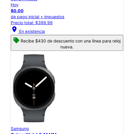
Hoy
$0.00
de pago inicial + impuestos
Precio total: $399.99
location_on
En existencia
Recibe $430 de descuento con una línea para reloj
nueva.
Samsung