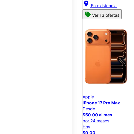
location_on
En existencia
Ver 13 ofertas
Apple
iPhone 17 Pro Max
Desde
$50.00 al mes
por 24 meses
Hoy
$0.00