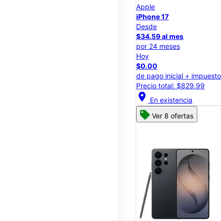
Apple
iPhone 17
Desde
$34.59 al mes
por 24 meses
Hoy
$0.00
de pago inicial + impuest
Precio total: $829.99
location_on
En existencia
Ver 8 ofertas