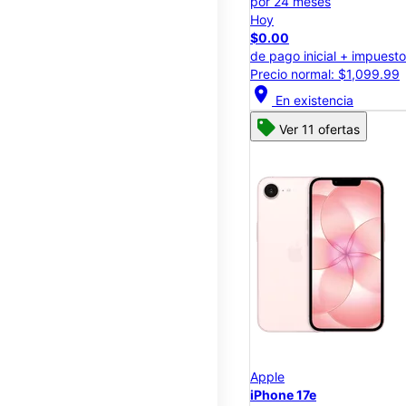
por 24 meses
Hoy
$0.00
de pago inicial + impuest
Precio normal: $1,099.99
location_on
En existencia
Ver 11 ofertas
Apple
iPhone 17e