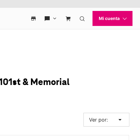
 101st & Memorial
arrow_drop_down
Ver por: