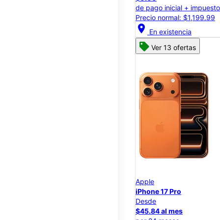
de pago inicial + impuest
Precio normal: $1,199.99
location_on
En existencia
Ver 13 ofertas
Apple
iPhone 17 Pro
Desde
$45.84 al mes