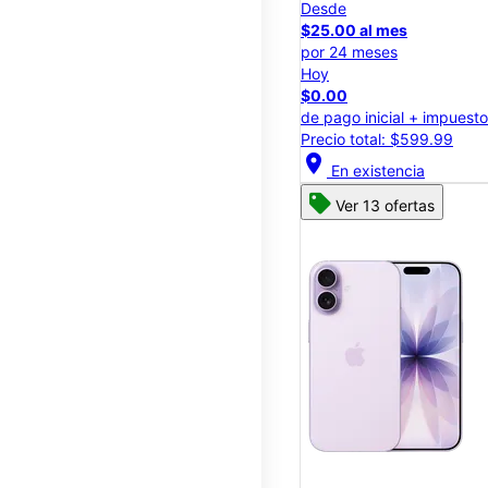
Desde
$25.00 al mes
por 24 meses
Hoy
$0.00
de pago inicial + impuest
Precio total: $599.99
location_on
En existencia
Ver 13 ofertas