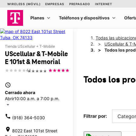
Todas las ubicacion
UScellular & T-
Tienda UScellular + T-Mobile
Todos los pro
UScellular & T-Mobile
E 101st & Memorial
4.1
★★★★★
Todos los pr
access_time
Cerrado ahora
Abrir
10:00 a.m. a 7:00 p.m.
arrow_drop_down
call
Filtrar por:
Categor
(918) 364-5030
location_on
8022 East 101st Street