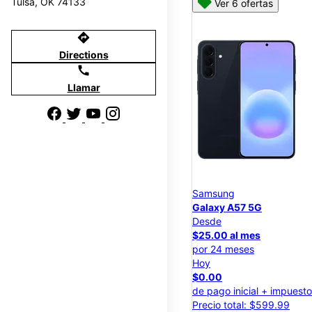
Tulsa, OK 74133
Ver 6 ofertas
directions
Directions
call
Llamar
Samsung
Galaxy A57 5G
Desde
$25.00 al mes
por 24 meses
Hoy
$0.00
de pago inicial + impuest
Precio total: $599.99