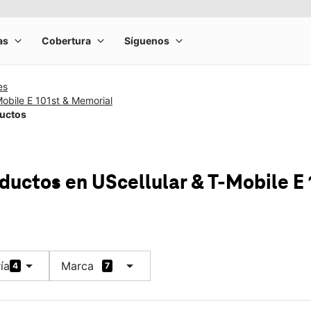
es
Mobile E 101st & Memorial
ductos
oductos en UScellular & T-Mobile E
arrow_drop_down
arrow_drop_down
ía
Marca
4
7