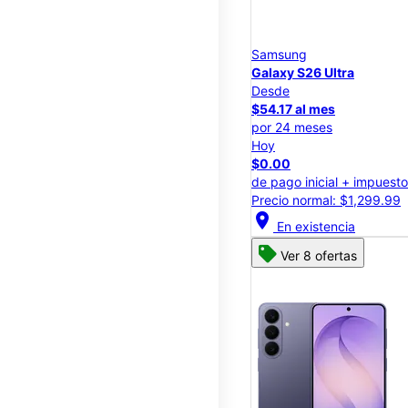
Samsung
Galaxy S26 Ultra
Desde
$54.17 al mes
por 24 meses
Hoy
$0.00
de pago inicial + impuest
Precio normal: $1,299.99
location_on
En existencia
Ver 8 ofertas