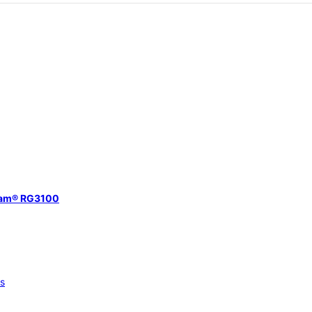
eam® RG3100
os