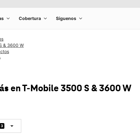
es
 S & 3600 W
uctos
s
más
en T-Mobile
3500 S & 3600 W
arrow_drop_down
3