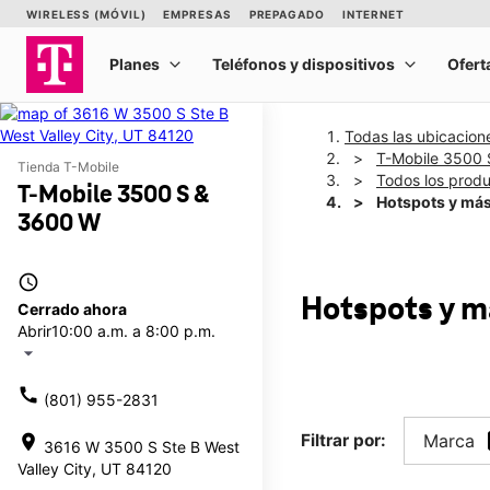
Todas las ubicacion
T-Mobile 3500
Tienda T-Mobile
Todos los prod
T-Mobile 3500 S &
Hotspots y má
3600 W
access_time
Hotspots y 
Cerrado ahora
Abrir
10:00 a.m. a 8:00 p.m.
arrow_drop_down
call
(801) 955-2831
Filtrar por:
Marca
location_on
3616 W 3500 S Ste B West
Valley City, UT 84120