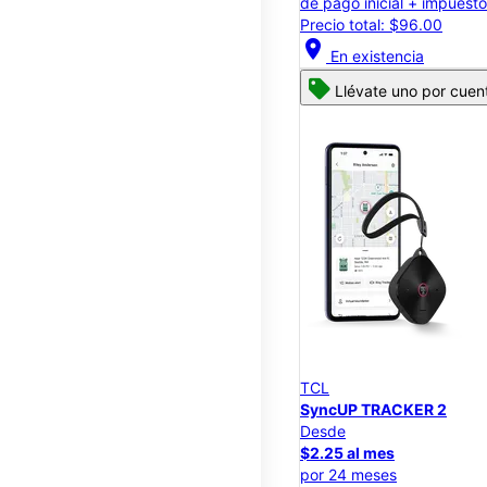
de pago inicial + impuest
Precio total: $96.00
location_on
En existencia
Llévate uno por cuen
TCL
SyncUP TRACKER 2
Desde
$2.25 al mes
por 24 meses