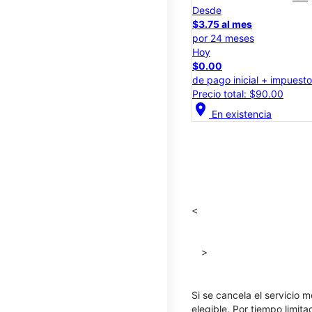
Desde
$3.75 al mes
por 24 meses
Hoy
$0.00
de pago inicial + impuest
Precio total: $90.00
location_on
En existencia
<
>
Si se cancela el servicio m
elegible. Por tiempo limit