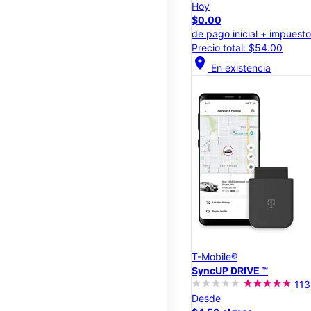
Hoy
$0.00
de pago inicial + impuest
Precio total: $54.00
location_on
En existencia
T-Mobile®
SyncUP DRIVE ™
113
Desde