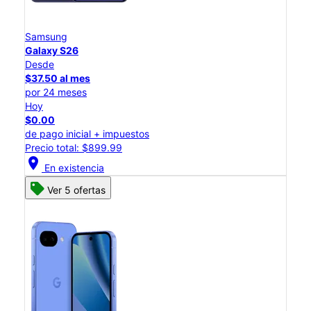
Samsung
Galaxy S26
Desde
$37.50 al mes
por 24 meses
Hoy
$0.00
de pago inicial + impuestos
Precio total: $899.99
location_on
En existencia
Ver 5 ofertas