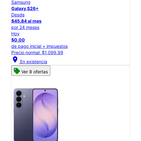
Samsung
Galaxy S26+
Desde
$45.84 al mes
por 24 meses
Hoy
$0.00
de pago inicial + impuestos
Precio normal: $1,099.99
location_on
En existencia
Ver 8 ofertas