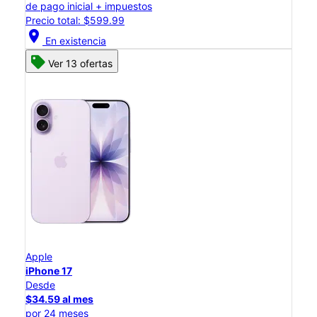
de pago inicial + impuestos
Precio total: $599.99
location_on
En existencia
Ver 13 ofertas
Apple
iPhone 17
Desde
$34.59 al mes
por 24 meses