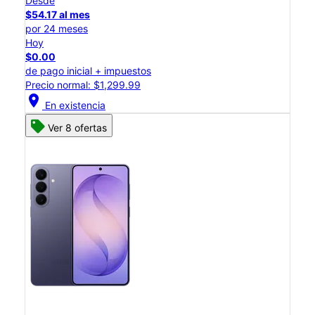
Desde
$54.17 al mes
por 24 meses
Hoy
$0.00
de pago inicial + impuestos
Precio normal: $1,299.99
location_on
En existencia
Ver 8 ofertas