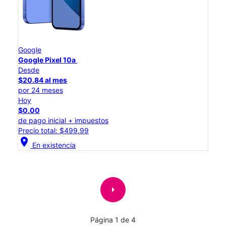
Google
Google Pixel 10a
Desde
$20.84 al mes
por 24 meses
Hoy
$0.00
de pago inicial + impuestos
Precio total: $499.99
location_on
En existencia
arrow_right
Página 1 de 4