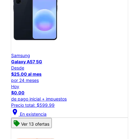
Samsung
Galaxy A57 5G
Desde
$25.00 al mes
por 24 meses
Hoy
$0.00
de pago inicial + impuestos
Precio total: $599.99
location_on
En existencia
Ver 13 ofertas