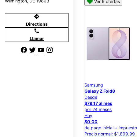
Wilmington, DE 19803
Ver 9 ofertas
directions
Directions
call
Llamar
Samsung
Galaxy Z Fold8
Desde
$79.17 al mes
por 24 meses
Hoy
$0.00
de pago inicial + impuest
Precio normal: $1,899.99