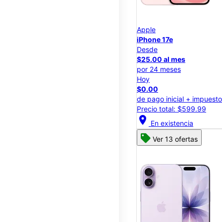
Apple
iPhone 17e
Desde
$25.00 al mes
por 24 meses
Hoy
$0.00
de pago inicial + impuest
Precio total: $599.99
location_on
En existencia
Ver 13 ofertas