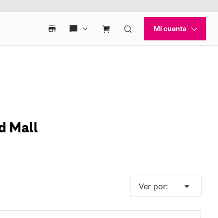
d Mall
arrow_drop_down
Ver por: