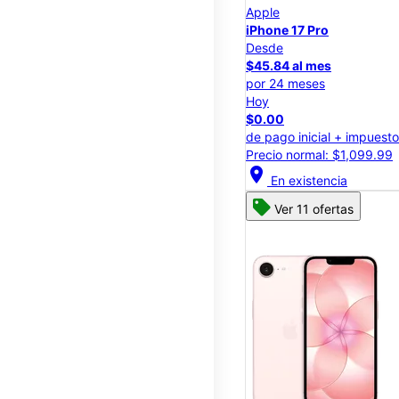
Apple
iPhone 17 Pro
Desde
$45.84 al mes
por 24 meses
Hoy
$0.00
de pago inicial + impuest
Precio normal: $1,099.99
location_on
En existencia
Ver 11 ofertas