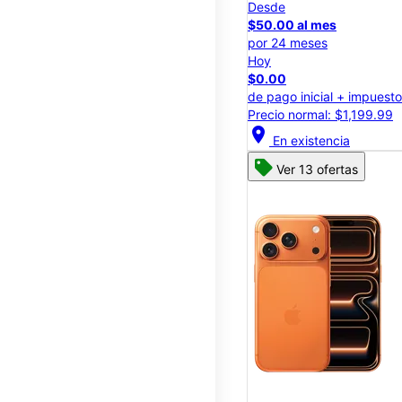
Desde
$50.00 al mes
por 24 meses
Hoy
$0.00
de pago inicial + impuest
Precio normal: $1,199.99
location_on
En existencia
Ver 13 ofertas