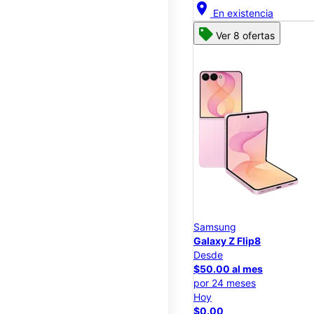
location_on
En existencia
Ver 8 ofertas
Samsung
Galaxy Z Flip8
Desde
$50.00 al mes
por 24 meses
Hoy
$0.00