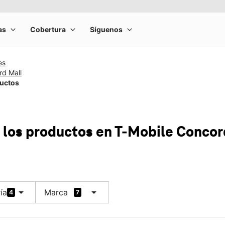
es
rd Mall
ductos
 los productos
en T-Mobile
Concor
arrow_drop_down
arrow_drop_down
ía
Marca
4
7