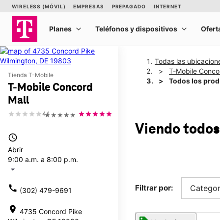
Todas las ubicacion
T-Mobile Conco
Tienda T-Mobile
Todos los pro
T-Mobile Concord
Mall
4.1
★★★★★
Viendo todos
access_time
Abrir
9:00 a.m. a 8:00 p.m.
arrow_drop_down
call
Filtrar por:
Categor
(302) 479-9691
location_on
4735 Concord Pike