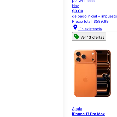
por 24 meses
Hoy
$0.00
de pago inicial + impuest
Precio total: $599.99
location_on
En existencia
Ver 13 ofertas
Apple
iPhone 17 Pro Max