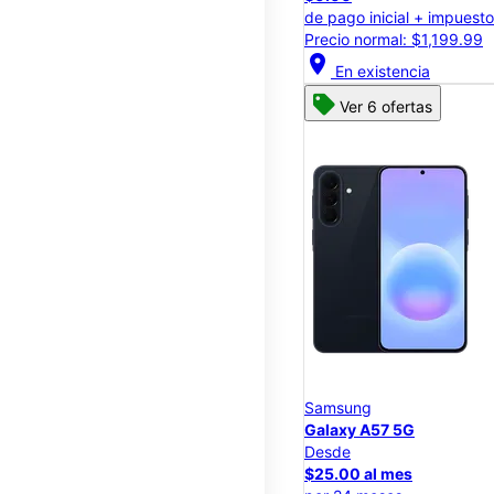
de pago inicial + impuest
Precio normal: $1,199.99
location_on
En existencia
Ver 6 ofertas
Samsung
Galaxy A57 5G
Desde
$25.00 al mes