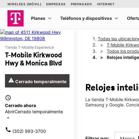
Todas las ubicacion
T-Mobile Kirkw
Tienda T-Mobile Experience
Todos los prod
T-Mobile Kirkwood
Relojes intelig
Hwy & Monica Blvd
warning
Cerrado temporalmente
Relojes inte
access_time
La tienda T-Mobile Kirkwo
Samsung y Google. Concier
Cerrado ahora
Abrir
Cerrado temporalmente
arrow_drop_down
call
(302) 993-3700
Filtrar por:
Marca