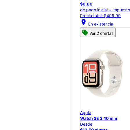
$0.00
de pago inicial + impuest
Precio total: $499.99
location_on
En existencia
Ver 2 ofertas
Apple
Watch SE 3 40 mm
Desde
$12.50 al mes