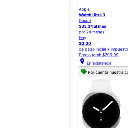
Apple
Watch Ultra 3
Desde
$33.34 al mes
por 24 meses
Hoy
$0.00
de pago inicial + impuest
Precio total: $799.99
location_on
En existencia
Por cuenta nuestra co