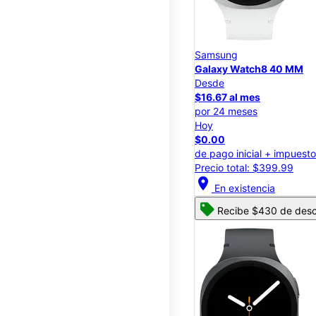
Samsung
Galaxy Watch8 40 MM
Desde
$16.67 al mes
por 24 meses
Hoy
$0.00
de pago inicial + impuest
Precio total: $399.99
location_on
En existencia
Recibe $430 de descu