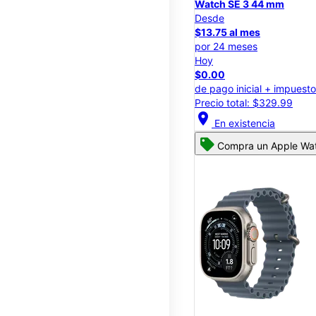
Watch SE 3 44 mm
Desde
$13.75 al mes
por 24 meses
Hoy
$0.00
de pago inicial + impuest
Precio total: $329.99
location_on
En existencia
Compra un Apple Wat