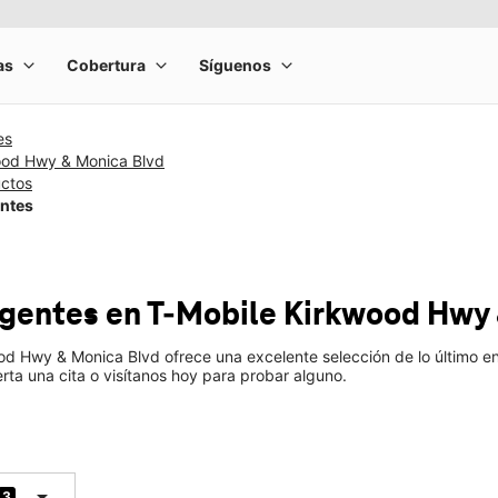
es
ood Hwy & Monica Blvd
uctos
entes
ligentes
en T-Mobile
Kirkwood Hwy 
od Hwy & Monica Blvd ofrece una excelente selección de lo último en
ta una cita o visítanos hoy para probar alguno.
arrow_drop_down
3