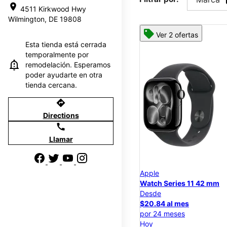
location_on
4511 Kirkwood Hwy
Wilmington, DE 19808
Ver 2 ofertas
Esta tienda está cerrada
temporalmente por
remodelación. Esperamos
poder ayudarte en otra
tienda cercana.
directions
Directions
call
Llamar
Apple
Watch Series 11 42 mm
Desde
$20.84 al mes
por 24 meses
Hoy