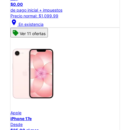
$0.00
de pago inicial + impuestos
Precio normal: $1,099.99
location_on
En existencia
Ver 11 ofertas
Apple
iPhone 17e
Desde