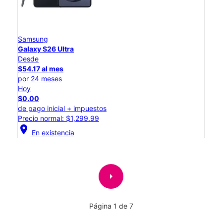
Samsung
Galaxy S26 Ultra
Desde
$54.17 al mes
por 24 meses
Hoy
$0.00
de pago inicial + impuestos
Precio normal: $1,299.99
location_on
En existencia
arrow_right
Página 1 de 7