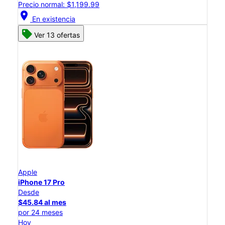
Precio normal: $1,199.99
location_on
En existencia
Ver 13 ofertas
Apple
iPhone 17 Pro
Desde
$45.84 al mes
por 24 meses
Hoy