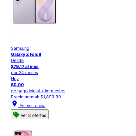
Samsung
Galaxy Z Fold8
Desde
$79.17 al mes
por 24 meses
Hoy
$0.00
de pago inicial + impuestos
Precio normal: $1,899.99
location_on
En existencia
Ver 8 ofertas