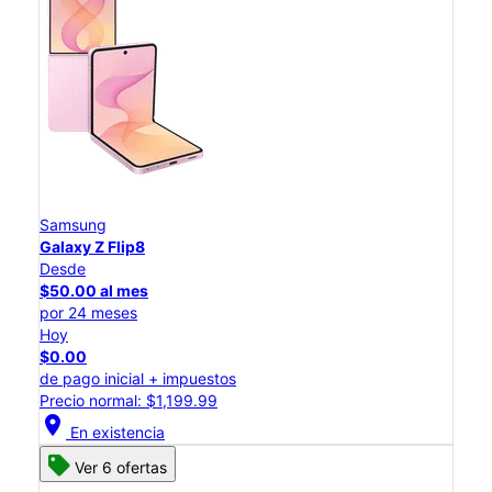
Samsung
Galaxy Z Flip8
Desde
$50.00 al mes
por 24 meses
Hoy
$0.00
de pago inicial + impuestos
Precio normal: $1,199.99
location_on
En existencia
Ver 6 ofertas