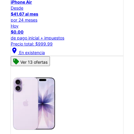
iPhone Air
Desde
$41.67 al mes
por 24 meses
Hoy
$0.00
de pago inicial + impuestos
Precio total: $999.99
location_on
En existencia
Ver 13 ofertas