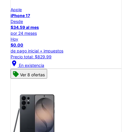
Apple
iPhone 17
Desde
$34.59 al mes
por 24 meses
Hoy
$0.00
de pago inicial + impuestos
Precio total: $829.99
location_on
En existencia
Ver 8 ofertas