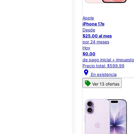
Apple
iPhone 17e
Desde
$25.00 al mes
por 24 meses
Hoy
$0.00
de pago inicial + impuest
Precio total: $599.99
location_on
En existencia
Ver 13 ofertas