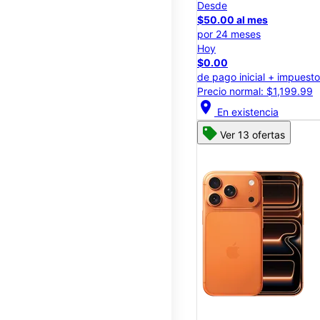
Desde
$50.00 al mes
por 24 meses
Hoy
$0.00
de pago inicial + impuest
Precio normal: $1,199.99
location_on
En existencia
Ver 13 ofertas