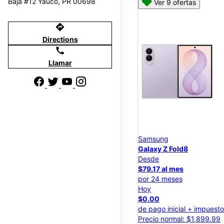
Baja #12 Yauco, PR 00698
Ver 9 ofertas
directions
Directions
call
Llamar
Samsung
Galaxy Z Fold8
Desde
$79.17 al mes
por 24 meses
Hoy
$0.00
de pago inicial + impuest
Precio normal: $1,899.99