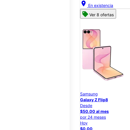
location_on
En existencia
Ver 8 ofertas
Samsung
Galaxy Z Flip8
Desde
$50.00 al mes
por 24 meses
Hoy
$0.00