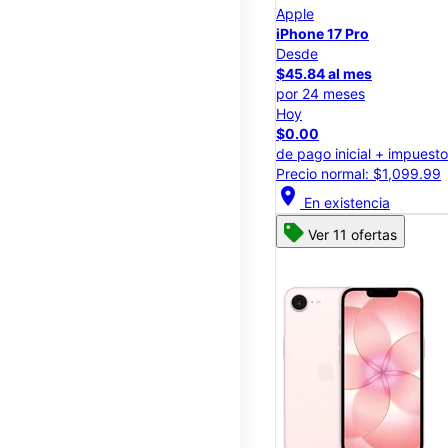
Apple
iPhone 17 Pro
Desde
$45.84 al mes
por 24 meses
Hoy
$0.00
de pago inicial + impuest
Precio normal: $1,099.99
location_on
En existencia
Ver 11 ofertas