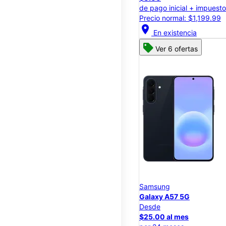
de pago inicial + impuest
Precio normal: $1,199.99
location_on
En existencia
Ver 6 ofertas
Samsung
Galaxy A57 5G
Desde
$25.00 al mes