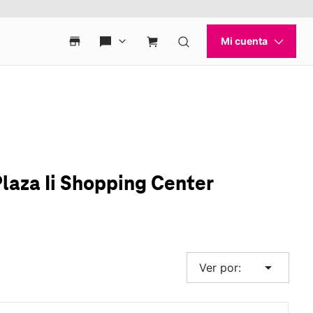
laza Ii Shopping Center
arrow_drop_down
Ver por: