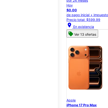
por 24 meses
Hoy
$0.00
de pago inicial + impuest
Precio total: $599.99
location_on
En existencia
Ver 13 ofertas
Apple
iPhone 17 Pro Max