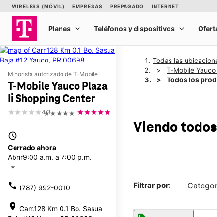
Todas las ubicacion
T-Mobile Yauco 
Minorista autorizado de T-Mobile
Todos los pro
T-Mobile Yauco Plaza
Ii Shopping Center
4.3
★★★★★
Viendo todos
access_time
Cerrado ahora
Abrir
9:00 a.m. a 7:00 p.m.
arrow_drop_down
call
Filtrar por:
Categor
(787) 992-0010
location_on
Carr.128 Km 0.1 Bo. Sasua