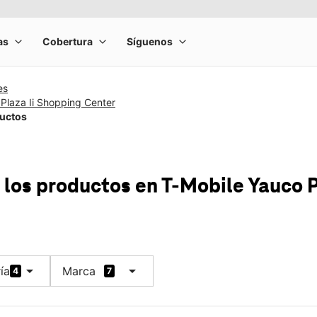
es
Plaza Ii Shopping Center
ductos
 los productos
en T-Mobile
Yauco P
arrow_drop_down
arrow_drop_down
ía
Marca
4
7