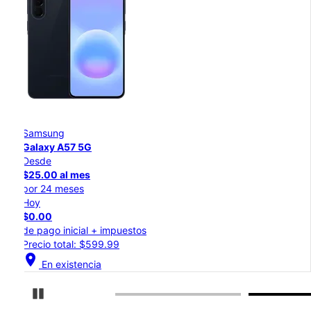
Samsung
Galaxy S26 Ultra
Desde
$54.17 al mes
por 24 meses
Hoy
$0.00
de pago inicial + impuestos
Precio normal: $1,299.99
location_on
En existencia
Detener carrusel