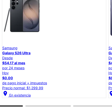
Samsung
Galaxy S26+
Desde
$45.84 al mes
por 24 meses
Hoy
$0.00
de pago inicial + impuestos
Precio normal: $1,099.99
location_on
lo
En existencia