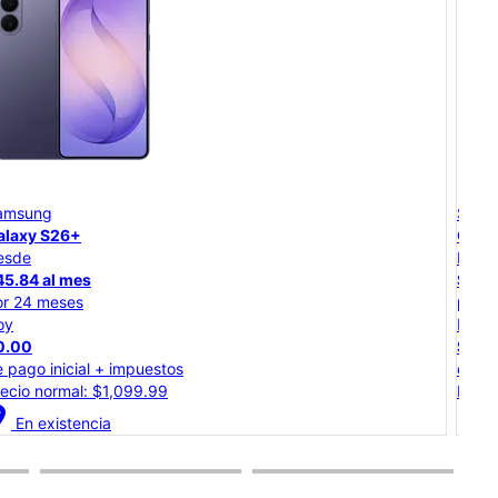
Samsung
Goo
Galaxy S26
Goo
Desde
Des
$37.50 al mes
$20
por 24 meses
por
Hoy
Hoy
$0.00
$0.
de pago inicial + impuestos
de p
Precio total: $899.99
Prec
cation_on
location_on
En existencia