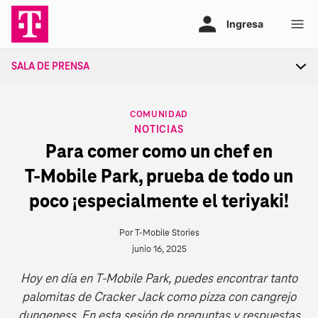
Ir
al
contenido
SALA DE PRENSA
Tog
sec
nav
CATEGORY
COMUNIDAD
NOTICIAS
Para comer como un chef en
T‑Mobile Park, prueba de todo un
poco ¡especialmente el teriyaki!
Por T-Mobile Stories
junio 16, 2025
Hoy en día en T‑Mobile Park, puedes encontrar tanto
palomitas de Cracker Jack como pizza con cangrejo
dungeness. En esta sesión de preguntas y respuestas