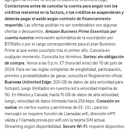
Contáctanos antes de cancelar la cuenta para seguir con los
créditos restantes en la factura, o los créditos se suspenderán y
deberás pagar el saldo según contrato de financiamiento
requerido.
Las ofertas podrían no ser combinables con algunas
ofertas o descuentos
.
Amazon Business Prime Essentials por
cuenta nuestra:
renovación automática de la suscripción por
$179/año o por el cargo correspondiente para el plan Business
Prime al que estés suscripto tras el primer año. Cancela en
cualquier momento. Consulta los términos.
Sorteo:
sin obligación
de compra
. Vence a las 5 p.m. ET (hora del este) del 10 de julio de
2024. Para ver las reglas completas de elegibilidad, participación,
premios y probabilidades de ganar, consulta el Reglamento oficial.
Business Unlimited Edge:
200 GB de datos de alta velocidad para
hotspot; luego ilimitados en nuestra red a velocidad máxima de
3G. En México y Canadá, hasta 15 GB de datos de alta velocidad;
luego, velocidad de datos ilimitada hasta 256 kbps.
Conexión en
vuelos:
en ciertos vuelos y aerolíneas de EE. UU.; para los
mensajes se requiere función de Llamadas wifi, dirección e911
válida y 1 llamada previa por wifi con la tarjeta SIM actual.
Streaming según disponibilidad.
Secure Wi-Fi:
requiere dispositivo