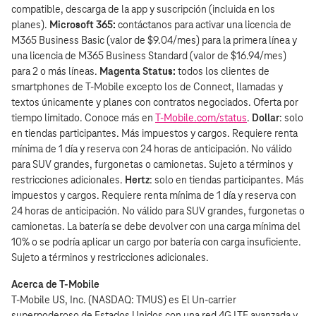
compatible, descarga de la app y suscripción (incluida en los
planes).
Microsoft 365:
contáctanos para activar una licencia de
M365 Business Basic (valor de $9.04/mes) para la primera línea y
una licencia de M365 Business Standard (valor de $16.94/mes)
para 2 o más líneas.
Magenta Status:
todos los clientes de
smartphones de T‑Mobile excepto los de Connect, llamadas y
textos únicamente y planes con contratos negociados. Oferta por
tiempo limitado. Conoce más en
T‑Mobile.com/status
.
Dollar
: solo
en tiendas participantes. Más impuestos y cargos. Requiere renta
mínima de 1 día y reserva con 24 horas de anticipación. No válido
para SUV grandes, furgonetas o camionetas. Sujeto a términos y
restricciones adicionales.
Hertz
: solo en tiendas participantes. Más
impuestos y cargos. Requiere renta mínima de 1 día y reserva con
24 horas de anticipación. No válido para SUV grandes, furgonetas o
camionetas. La batería se debe devolver con una carga mínima del
10% o se podría aplicar un cargo por batería con carga insuficiente.
Sujeto a términos y restricciones adicionales.
Acerca de T‑Mobile
T‑Mobile US, Inc. (NASDAQ: TMUS) es El Un-carrier
superpoderoso de Estados Unidos con una red 4G LTE avanzada y