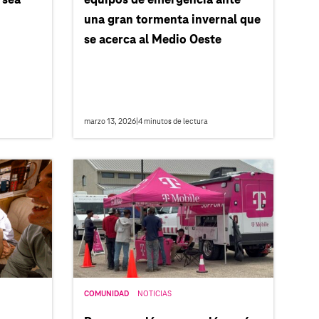
 sea
equipos de emergencia ante
una gran tormenta invernal que
se acerca al Medio Oeste
marzo 13, 2026
|
4
minutos de lectura
COMUNIDAD
NOTICIAS