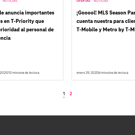
NOTICIAS
OFERTAS
NOTICIAS
le anuncia importantes
¡Gooool! MLS Season Pas
 en T-Priority que
cuenta nuestra para clie
rioridad al personal de
T‑Mobile y Metro by T‑M
ncia
 2025
|
10
minutos de lectura
enero 29, 2025
|
6
minutos de lectura
1
2