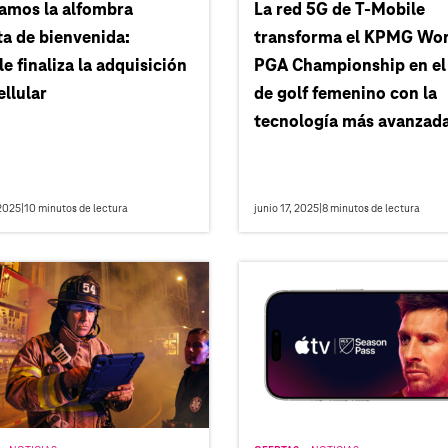
amos la alfombra
La red 5G de T‑Mobile
a de bienvenida:
transforma el KPMG Wo
e finaliza la adquisición
PGA Championship en el
llular
de golf femenino con la
tecnología más avanzad
2025
|
10
minutos de lectura
junio 17, 2025
|
8
minutos de lectura