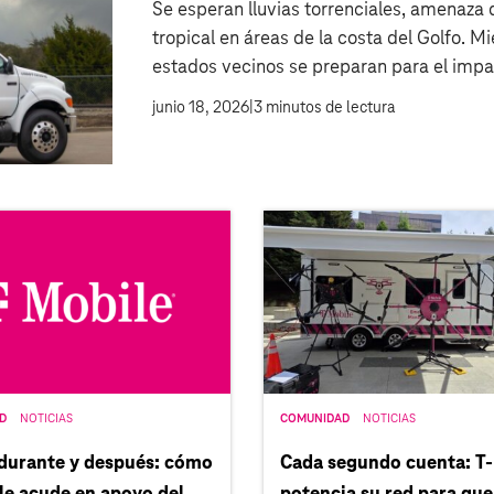
Se esperan lluvias torrenciales, amenaza
tropical en áreas de la costa del Golfo. M
estados vecinos se preparan para el impa
las condiciones y preparando los recurso
junio 18, 2026
|
3
minutos de lectura
D
NOTICIAS
COMUNIDAD
NOTICIAS
 durante y después: cómo
Cada segundo cuenta: T