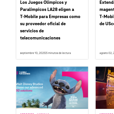
Los Juegos Olímpicos y
Extend
Paralímpicos LA28 eligen a
magent
T‑Mobile para Empresas como
T‑Mobil
su proveedor oficial de
de USce
servicios de
telecomunicaciones
septiembre 10, 2025
|
5
minutos de lectura
agosto 02, 