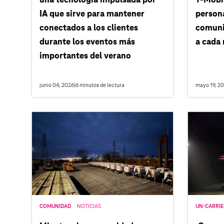
una tecnología impulsada por
T‑Mobi
IA que sirve para mantener
persona
conectados a los clientes
comunid
durante los eventos más
a cada
importantes del verano
junio 04, 2026
|
6
minutos de lectura
mayo 19, 2
COMUNIDAD
NOTICIAS
UN-CARRIE