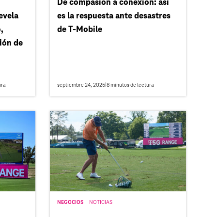
De compasión a conexión: así
evela
es la respuesta ante desastres
,
de T‑Mobile
ión de
ura
septiembre 24, 2025
|
8
minutos de lectura
NEGOCIOS
NOTICIAS