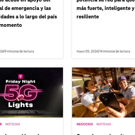
le acude en apoyo del
potencia su red para que
l de emergencia y las
más fuerte, inteligente y
ades a lo largo del país
resiliente
 momento
026
|
9
minutos de lectura
mayo 05, 2026
|
14
minutos de lectura
R
NOTICIAS
NEGOCIOS
NOTICIAS