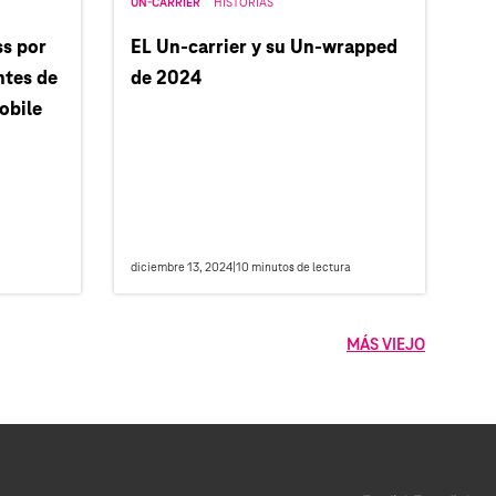
UN-CARRIER
HISTORIAS
s por
EL Un-carrier y su Un-wrapped
ntes de
de 2024
obile
diciembre 13, 2024
|
10
minutos de lectura
MÁS VIEJO