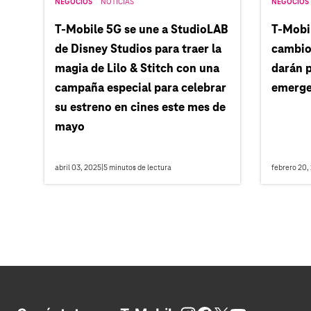
NEGOCIOS
NOTICIAS
NEGOCIOS
T‑Mobile 5G se une a StudioLAB
T‑Mobi
de Disney Studios para traer la
cambios
magia de Lilo & Stitch con una
darán p
campaña especial para celebrar
emerge
su estreno en cines este mes de
mayo
abril 03, 2025
|
5
minutos de lectura
febrero 20,