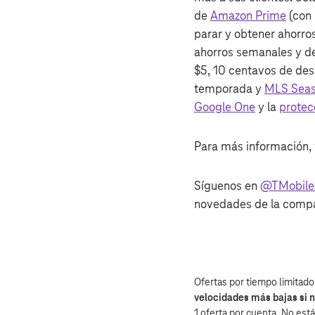
de
Amazon Prime
(con 
parar y obtener ahorro
ahorros semanales y de
$5, 10 centavos de des
temporada y
MLS Seas
Google One
y la
protec
Para más información, 
Síguenos en
@TMobil
novedades de la compa
Ofertas por tiempo limitado
velocidades más bajas si 
1 oferta por cuenta. No está