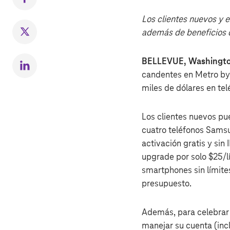
Compartir
en
Los clientes nuevos y 
Facebook
además de beneficios 
Compartir
en
Twitter
BELLEVUE, Washingt
Compartr
candentes en Metro by
en
miles de dólares en te
LinkedIn
Los clientes nuevos pue
cuatro teléfonos Sams
activación gratis y sin
upgrade por solo $25/lí
smartphones sin límites;
presupuesto.
Además, para celebrar
manejar su cuenta (inc