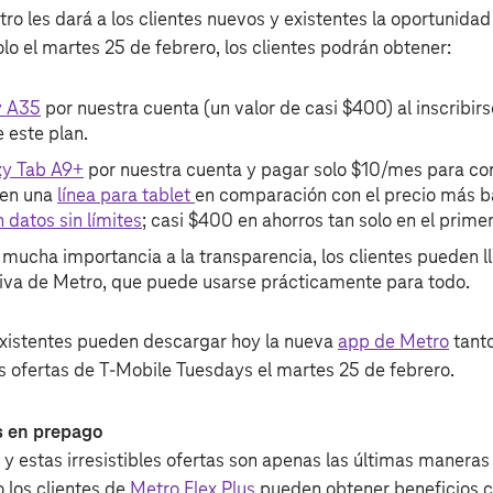
tro les dará a los clientes nuevos y existentes la oportunida
olo el martes 25 de febrero, los clientes podrán obtener:
y A35
por nuestra cuenta (un valor de casi $400) al inscribir
 este plan.
y Tab A9+
por nuestra cuenta y pagar solo $10/mes para con
 en una
línea para tablet
en comparación con el precio más b
n datos sin límites
; casi $400 en ahorros tan solo en el primer
mucha importancia a la transparencia, los clientes pueden l
iva de Metro, que puede usarse prácticamente para todo.
existentes pueden descargar hoy la nueva
app de Metro
tant
s ofertas de T‑Mobile Tuesdays el martes 25 de febrero.
s en prepago
y estas irresistibles ofertas son apenas las últimas maneras
o los clientes de
Metro Flex Plus
pueden obtener beneficios