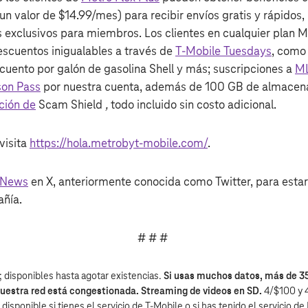
un valor de $14.99/mes) para recibir envíos gratis y rápidos,
s exclusivos para miembros. Los clientes en cualquier plan M
scuentos inigualables a través de
T‑Mobile Tuesdays
, como 
cuento por galón de gasolina Shell y más; suscripciones a
M
on Pass
por nuestra cuenta, además de 100 GB de almacena
ción de
Scam Shield
,
todo incluido sin costo adicional.
visita
https://hola.metrobyt-mobile.com/
.
eNews
en X, anteriormente conocida como Twitter, para estar 
ñía.
# # #
; disponibles hasta agotar existencias.
Si usas muchos datos, más de 3
nuestra red está congestionada. Streaming de videos en SD.
4/$100 y 4
 disponible si tienes el servicio de T‑Mobile o si has tenido el servicio d