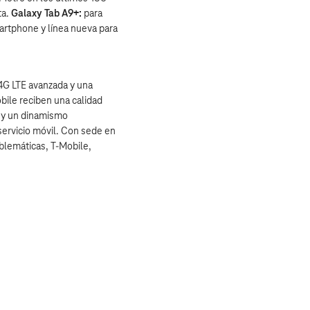
ta.
Galaxy Tab A9+:
para
martphone y línea nueva para
4G LTE avanzada y una
bile reciben una calidad
e y un dinamismo
servicio móvil. Con sede en
blemáticas, T‑Mobile,