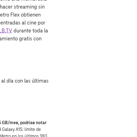
 hacer streaming sin
etro Flex obtienen
entradas al cine por
LB.TV
durante toda la
miento gratis con
al día con las últimas
5 GB/mes, podrías notar
 Galaxy A15: límite de
e Metro en los últimos 180