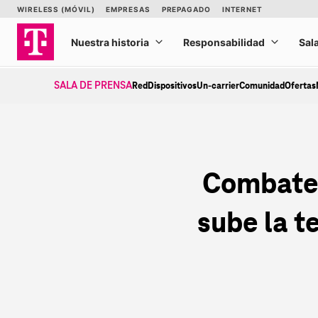
Ir
al
contenido
SALA DE PRENSA
Red
Dispositivos
Un-carrier
Comunidad
Ofertas
Combate e
sube la 