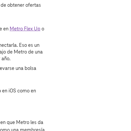
d de obtener ofertas
se en
Metro Flex Up
o
ectarla. Eso es un
ajo de Metro de una
 año.
levarse una bolsa
o en iOS como en
 en que Metro les da
 como una membresía