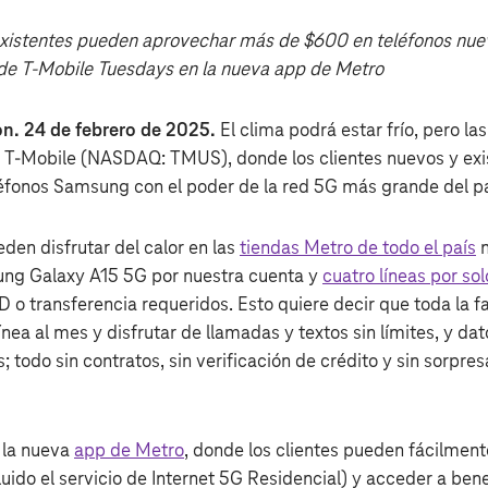
existentes pueden aprovechar más de $600 en teléfonos nuev
de T‑Mobile Tuesdays en la nueva app de Metro
on.
24 de febrero de 2025.
El clima podrá estar frío, pero la
 T‑Mobile (NASDAQ: TMUS), donde los clientes nuevos y exi
léfonos Samsung con el poder de la red 5G más grande del pa
den disfrutar del calor en las
tiendas Metro de todo el país
m
ung Galaxy A15 5G por nuestra cuenta y
cuatro líneas por s
 ID o transferencia requeridos. Esto quiere decir que toda la 
nea al mes y disfrutar de llamadas y textos sin límites, y da
 todo sin contratos, sin verificación de crédito y sin sorpresa
 la nueva
app de Metro
, donde los clientes pueden fácilment
luido el servicio de Internet 5G Residencial) y acceder a be