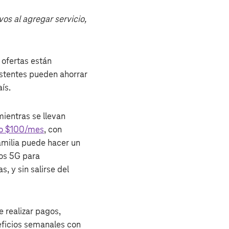
os al agregar servicio,
s ofertas están
stentes pueden ahorrar
ís.
ientras se llevan
olo $100/mes
, con
familia puede hacer un
tos 5G para
s, y sin salirse del
e realizar pagos,
neficios semanales con