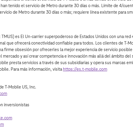
 han tenido el servicio de Metro durante 30 días o más. Límite de 4/cuen
servicio de Metro durante 30 días o más; requiere línea existente para s
 TMUS) es El Un-carrier superpoderoso de Estados Unidos con una red 
nal que ofrecerá conectividad confiable para todos. Los clientes de T‑Mo
una firme obsesión por ofrecerles la mejor experiencia de servicio posibl
 el mercado y así crear competencia e innovación más allá del ámbito del 
ile presta servicios a través de sus subsidiarias y opera sus marcas em
bile. Para más información, visita
https://es.t‑mobile.com
de T‑Mobile US, Inc.
.com
n inversionistas
le.com
com