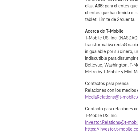
días.
A35:
para clientes que
clientes que han tenido el 
tablet. Límite de 2/cuenta.
Acerca de T‑Mobile
T‑Mobile US, Inc. (NASDAQ:
transformativa red 5G nacio
inigualable por su dinero, 
indiscutible para disrumpir
Bellevue, Washington, T‑Mob
Metro by T‑Mobile y Mint Mo
Contactos para prensa
Relaciones con los medios 
MediaRelations@t‑mobile
Contacto para relaciones co
T‑Mobile US, Inc.
Investor.Relations@t‑mobi
https://investor.t‑mobile.