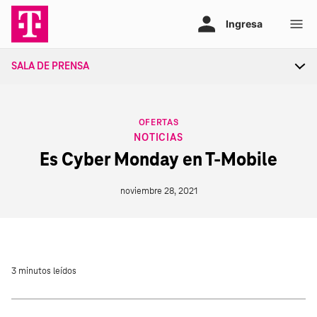
Ir
al
contenido
SALA DE PRENSA
Tog
sec
nav
CATEGORY
OFERTAS
NOTICIAS
Es Cyber Monday en T‑Mobile
noviembre 28, 2021
3 minutos leídos