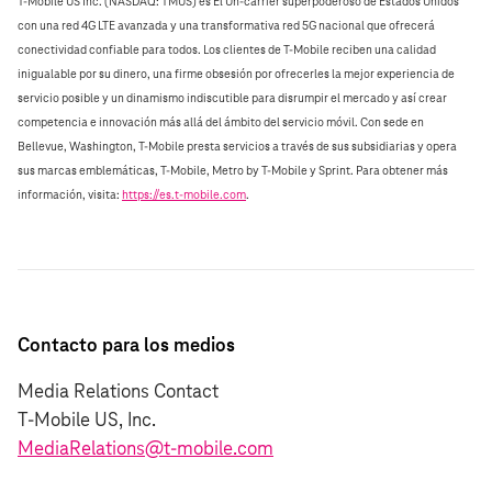
T‑Mobile US Inc. (NASDAQ: TMUS) es El Un‑carrier superpoderoso de Estados Unidos
con una red 4G LTE avanzada y una transformativa red 5G nacional que ofrecerá
conectividad confiable para todos. Los clientes de T‑Mobile reciben una calidad
inigualable por su dinero, una firme obsesión por ofrecerles la mejor experiencia de
servicio posible y un dinamismo indiscutible para disrumpir el mercado y así crear
competencia e innovación más allá del ámbito del servicio móvil. Con sede en
Bellevue, Washington, T‑Mobile presta servicios a través de sus subsidiarias y opera
sus marcas emblemáticas, T‑Mobile, Metro by T‑Mobile y Sprint. Para obtener más
información, visita:
https://es.t‑mobile.com
.
Contacto para los medios
Media Relations Contact
T-Mobile US, Inc.
MediaRelations@t-mobile.com