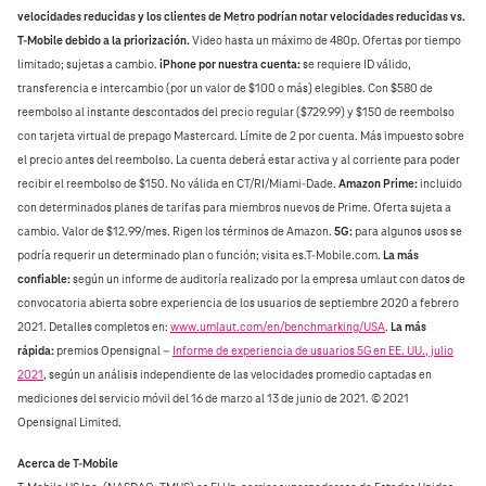
velocidades reducidas y los clientes de Metro podrían notar velocidades reducidas vs.
T‑Mobile debido a la priorización.
Video hasta un máximo de 480p. Ofertas por tiempo
limitado; sujetas a cambio.
iPhone por nuestra cuenta:
se requiere ID válido,
transferencia e intercambio (por un valor de $100 o más) elegibles. Con $580 de
reembolso al instante descontados del precio regular ($729.99) y $150 de reembolso
con tarjeta virtual de prepago Mastercard. Límite de 2 por cuenta. Más impuesto sobre
el precio antes del reembolso. La cuenta deberá estar activa y al corriente para poder
recibir el reembolso de $150. No válida en CT/RI/Miami‑Dade.
Amazon Prime:
incluido
con determinados planes de tarifas para miembros nuevos de Prime. Oferta sujeta a
cambio. Valor de $12.99/mes. Rigen los términos de Amazon.
5G:
para algunos usos se
podría requerir un determinado plan o función; visita es.T‑Mobile.com.
La más
confiable:
según un informe de auditoría realizado por la empresa umlaut con datos de
convocatoria abierta sobre experiencia de los usuarios de septiembre 2020 a febrero
2021. Detalles completos en:
www.umlaut.com/en/benchmarking/USA
.
La más
rápida:
premios Opensignal –
Informe de experiencia de usuarios 5G en EE. UU., julio
2021
, según un análisis independiente de las velocidades promedio captadas en
mediciones del servicio móvil del 16 de marzo al 13 de junio de 2021. © 2021
Opensignal Limited.
Acerca de T‑Mobile