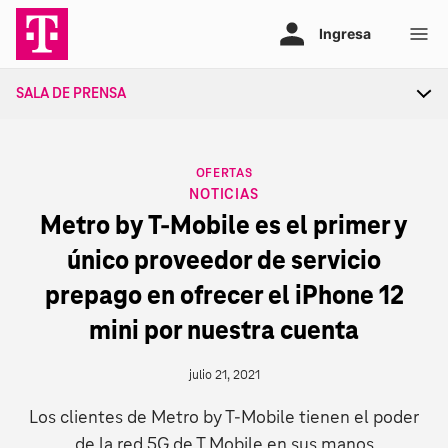
Ir
al
contenido
SALA DE PRENSA
Tog
sec
nav
CATEGORY
OFERTAS
NOTICIAS
Metro by T‑Mobile es el primer y
único proveedor de servicio
prepago en ofrecer el iPhone 12
mini por nuestra cuenta
julio 21, 2021
Los clientes de Metro by T‑Mobile tienen el poder
de la red 5G de T Mobile en sus manos