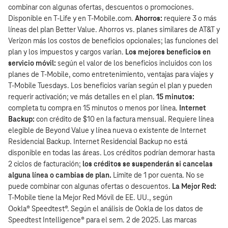
combinar con algunas ofertas, descuentos o promociones.
Disponible en T-Life y en T‑Mobile.com.
Ahorros:
requiere 3 o más
líneas del plan Better Value. Ahorros vs. planes similares de AT&T y
Verizon más los costos de beneficios opcionales; las funciones del
plan y los impuestos y cargos varían.
Los mejores beneficios en
servicio móvil:
según el valor de los beneficios incluidos con los
planes de T‑Mobile, como entretenimiento, ventajas para viajes y
T‑Mobile Tuesdays. Los beneficios varían según el plan y pueden
requerir activación; ve más detalles en el plan.
15 minutos:
completa tu compra en 15 minutos o menos por línea.
Internet
Backup:
con crédito de $10 en la factura mensual. Requiere línea
elegible de Beyond Value y línea nueva o existente de Internet
Residencial Backup. Internet Residencial Backup no está
disponible en todas las áreas. Los créditos podrían demorar hasta
2 ciclos de facturación;
los créditos se suspenderán si cancelas
alguna línea o cambias de plan.
Límite de 1 por cuenta. No se
puede combinar con algunas ofertas o descuentos.
La Mejor Red:
T‑Mobile tiene la Mejor Red Móvil de EE. UU., según
Ookla® Speedtest®. Según el análisis de Ookla de los datos de
Speedtest Intelligence® para el sem. 2 de 2025. Las marcas