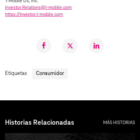
T‑Mobile US, Inc.
Investor.Relations@t‑mobile.com
https://investor.t‑mobile.com
Compartir
Compartir
Compartr
en
en
en
Facebook
Twitter
LinkedIn
Etiquetas
Consumidor
Historias Relacionadas
MÁS HISTORIAS