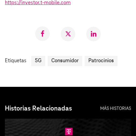
https://investor.t‑mobile.com
Compartir
Compartir
Compartr
en
en
en
Facebook
Twitter
LinkedIn
Etiquetas
5G
Consumidor
Patrocinios
Historias Relacionadas
MÁS HISTORIAS