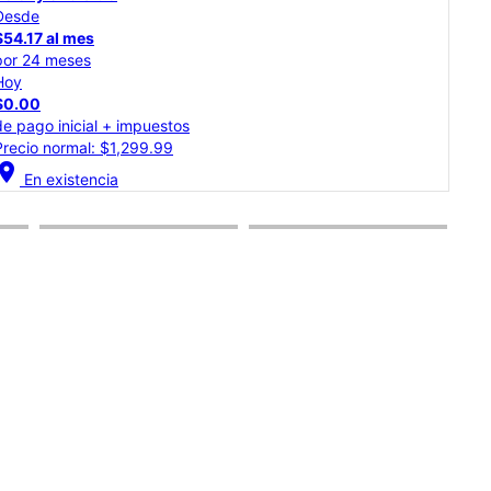
Desde
Des
$54.17 al mes
$45
por 24 meses
por
Hoy
Hoy
$0.00
$0.
de pago inicial + impuestos
de p
Precio normal: $1,299.99
Prec
cation_on
location_on
En existencia