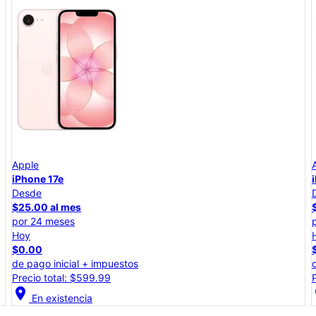
Apple
iPhone 17e
Desde
$25.00 al mes
por 24 meses
Hoy
$0.00
de pago inicial + impuestos
Precio total: $599.99
location_on
lo
En existencia