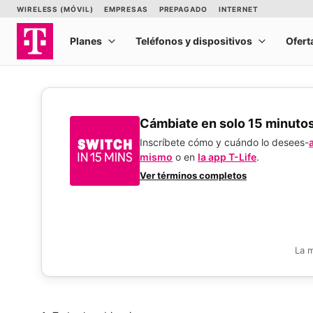
​​​​​​​Cámbiate en solo 15 minuto
Inscríbete cómo y cuándo lo desees-
mismo
o en
la app T-Life
.
Ver términos completos
La 