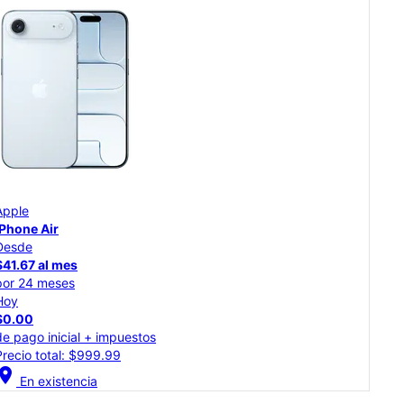
Apple
App
iPhone Air
iPh
Desde
Des
$41.67 al mes
$34
por 24 meses
por
Hoy
Hoy
$0.00
$0.
de pago inicial + impuestos
de p
Precio total: $999.99
Prec
cation_on
location_on
En existencia