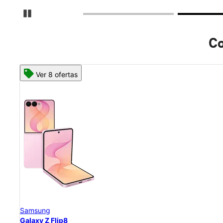
Detener carrusel
Co
Ver 8 ofertas
Samsung
Galaxy Z Flip8