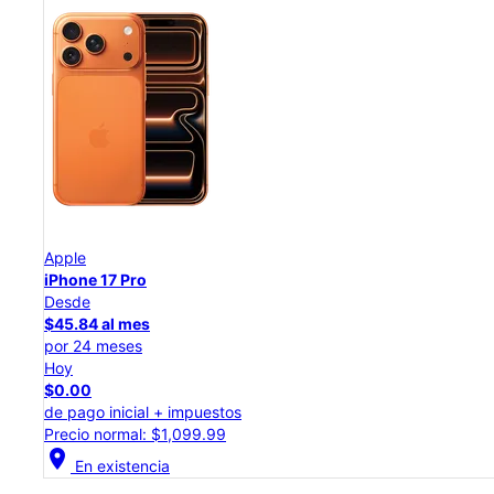
Apple
iPhone 17 Pro
Desde
$45.84 al mes
por 24 meses
Hoy
$0.00
de pago inicial + impuestos
Precio normal: $1,099.99
location_on
En existencia