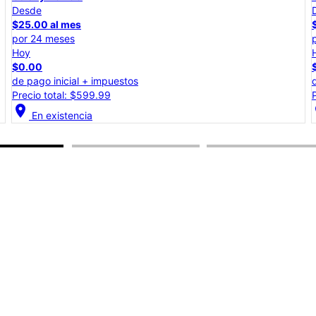
Desde
$25.00 al mes
por 24 meses
Hoy
$0.00
de pago inicial + impuestos
Precio total: $599.99
location_on
lo
En existencia