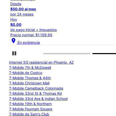
Desde
$50.00 al mes
por 24 meses
Hoy
$0.00
de pago inicial + impuestos
Precio normal: $1,199.99
location_on
En existencia
Detener carrusel
Internet 5G residencial en Phoenix, AZ
T-Mobile 7th & McDowell
T-Mobile de Costco
T-Mobile Thomas & 44th
T-Mobile Christown Mall
T-Mobile Camelback Colonnade
T-Mobile 32nd St & Thomas Rd
T-Mobile 33rd Ave & Indian School
T-Mobile 19th & Northern
T-Mobile Fountain Square
T-Mobile de Sam's Club