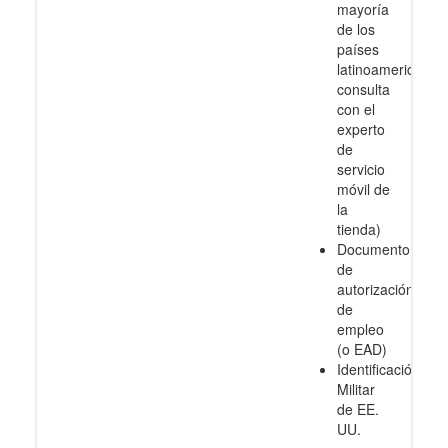
mayoría
de los
países
latinoamericanos
consulta
con el
experto
de
servicio
móvil de
la
tienda)
Documento
de
autorización
de
empleo
(o EAD)
Identificación
Militar
de EE.
UU.