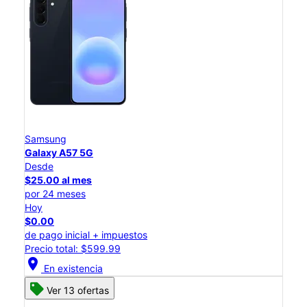
Samsung
Galaxy A57 5G
Desde
$25.00 al mes
por 24 meses
Hoy
$0.00
de pago inicial + impuestos
Precio total: $599.99
location_on
En existencia
Ver 13 ofertas