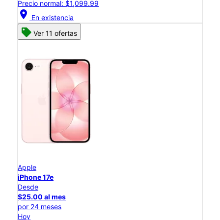
Precio normal: $1,099.99
location_on
En existencia
Ver 11 ofertas
Apple
iPhone 17e
Desde
$25.00 al mes
por 24 meses
Hoy