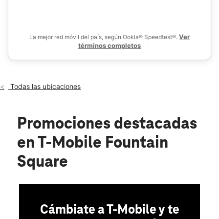
De
Mié.:
10:00 a.m. a 8:00 p.m.
location_on
302 E Bell Rd Ste 100 Phoenix, AZ 85022
Ver
La mejor red móvil del país, según Ookla® Speedtest®.
términos completos
Todas las ubicaciones
Promociones destacadas
en T-Mobile Fountain
Square
Cámbiate a T-Mobile y te