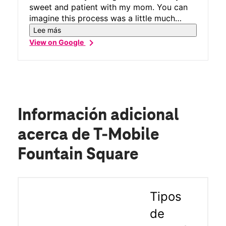
sweet and patient with my mom. You can
imagine this process was a little much
trying to call in and the wait time was an
Lee más
hour.. then we got disconnected and had to
chevron_right
View on Google
start over. We took a shot coming in and
she didn’t hesitate to tell us. “I would be
happy to help”. We need more people in the
world like her! Please share with her and
her Mngt team.
Información adicional
acerca de T-Mobile
Fountain Square
Tipos
de