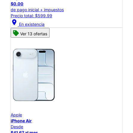
$0.00
de pago inicial + impuestos
Precio total: $599.99
location_on
En existencia
Ver 13 ofertas
Apple
iPhone Air
Desde
$41.67 al mes