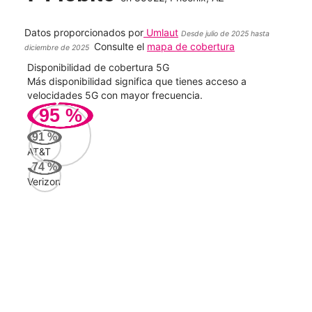
Datos proporcionados por
Umlaut
Desde julio de 2025 hasta
Consulte el
mapa de cobertura
diciembre de 2025
Disponibilidad de cobertura 5G
Velo
ad
Más disponibilidad significa que tienes acceso a
Mayo
le.
velocidades 5G con mayor frecuencia.
vide
95
%
209
91
%
Mbp
AT&T
74
%
Verizon
AT&
133
Mbp
Veri
85
Mbp