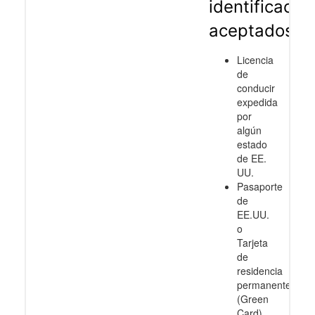
identificació
aceptados
Licencia
de
conducir
expedida
por
algún
estado
de EE.
UU.
Pasaporte
de
EE.UU.
o
Tarjeta
de
residencia
permanente
(Green
Card)