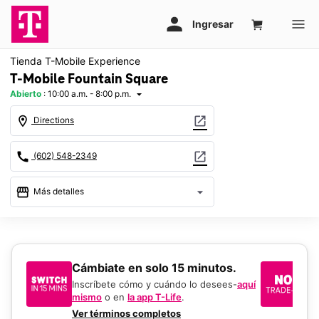
Tienda T-Mobile Experience
T-Mobile Fountain Square
Abierto
:
10:00 a.m. - 8:00 p.m.
arrow_drop_down
location_on
open_in_new
Directions
call
open_in_new
(602) 548-2349
storefront
arrow_drop_down
Más detalles
Abrir
access_time
Jue.:
10:00 a.m. a 8:00 p.m.
Vie.:
10:00 a.m. a 8:00 p.m.
​​​​​​​Cámbiate en solo 15 minutos.
Si
Sáb.:
10:00 a.m. a 8:00 p.m.
un
Dom.:
11:00 a.m. a 6:00 p.m.
Inscríbete cómo y cuándo lo desees-
aquí
Lun.:
10:00 a.m. a 8:00 p.m.
mismo
o en
la app T-Life
.
Us
Mar.:
10:00 a.m. a 8:00 p.m.
en
Ver términos completos