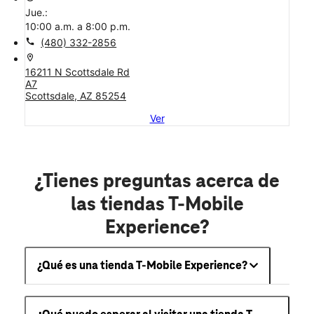
Jue.:
10:00 a.m. a 8:00 p.m.
call
(480) 332-2856
location_on
16211 N Scottsdale Rd
A7
Scottsdale, AZ 85254
Ver
¿Tienes preguntas acerca de
las tiendas T-Mobile
Experience?
¿Qué es una tienda T-Mobile Experience?