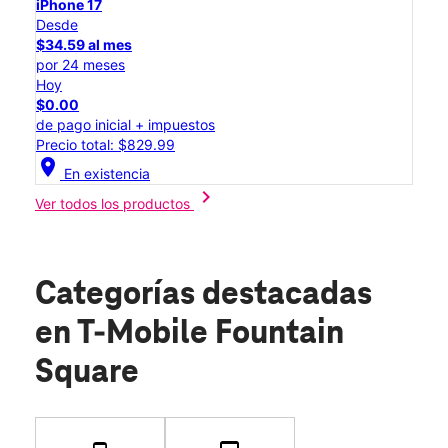
iPhone 17
Desde
$34.59 al mes
por 24 meses
Hoy
$0.00
de pago inicial + impuestos
Precio total: $829.99
location_on
En existencia
chevron_right
Ver todos los productos
Categorías destacadas
en T-Mobile Fountain
Square