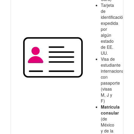
Tarjeta
de
identificación
expedida
por
algún
estado
de EE.
UU.
Visa de
estudiante
internacional
con
pasaporte
(visas
M, J y
F)
Matrícula
consular
(de
México
y de la