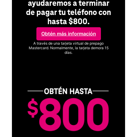
ayudaremos a terminar
de pagar tu teléfono con
hasta $800.
Obtén más información
A través de una tarjeta virtual de prepago
Mastercard. Normalmente, la tarjeta demora 15
días.
Ver términos completos
C
o