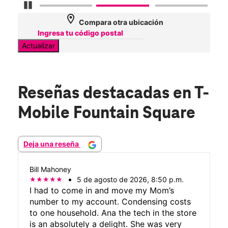
Detener carrusel
location_on
Compara otra ubicación
Actualizar
Reseñas destacadas
en T-
Mobile Fountain Square
Deja una reseña
Bill Mahoney
5 de agosto de 2026, 8:50 p.m.
I had to come in and move my Mom’s
number to my account. Condensing costs
to one household. Ana the tech in the store
is an absolutely a delight. She was very