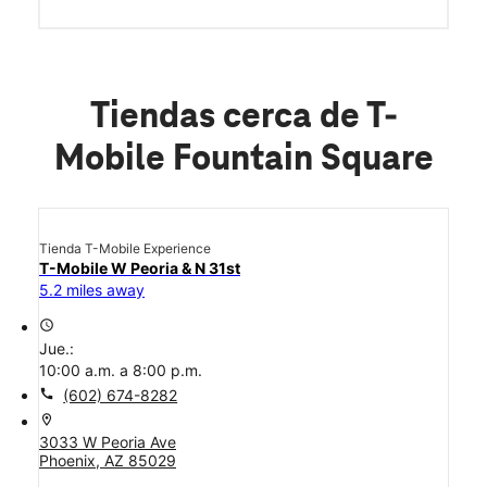
Tiendas cerca de T-
Mobile Fountain Square
Tienda T-Mobile Experience
T-Mobile W Peoria & N 31st
5.2 miles away
access_time
Jue.:
10:00 a.m. a 8:00 p.m.
call
(602) 674-8282
location_on
3033 W Peoria Ave
Phoenix, AZ 85029