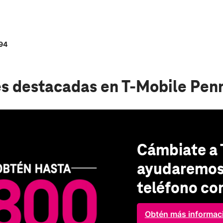
494
s destacadas
en T-Mobile Pen
Cámbiate a 
ayudaremos 
teléfono co
Obtén más informac