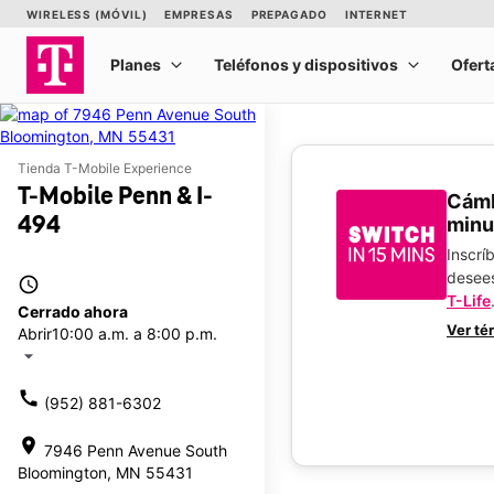
Tienda T-Mobile Experience
T-Mobile Penn & I-
​​​​​​
494
minu
Inscrí
desee
access_time
T-Life
Cerrado ahora
Ver té
Abrir
10:00 a.m. a 8:00 p.m.
arrow_drop_down
call
(952) 881-6302
location_on
7946 Penn Avenue South
Bloomington, MN 55431