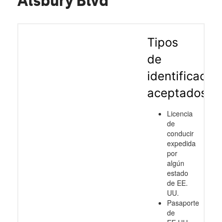
Alsbury Blvd
Tipos
de
identificació
aceptados
Licencia
de
conducir
expedida
por
algún
estado
de EE.
UU.
Pasaporte
de