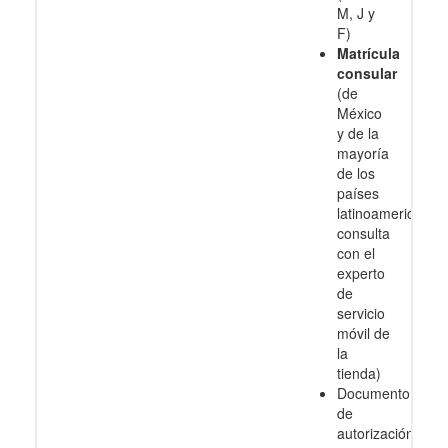
M, J y
F)
Matrícula
consular
(de
México
y de la
mayoría
de los
países
latinoamericanos
consulta
con el
experto
de
servicio
móvil de
la
tienda)
Documento
de
autorización