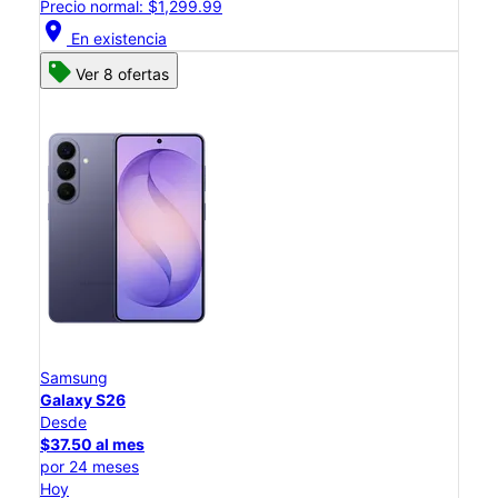
Precio normal: $1,299.99
location_on
En existencia
Ver 8 ofertas
Samsung
Galaxy S26
Desde
$37.50 al mes
por 24 meses
Hoy