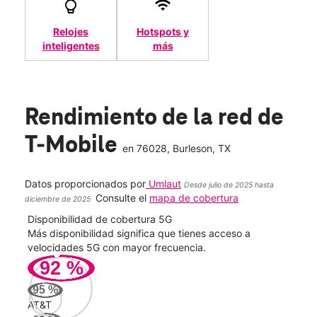
Relojes
Hotspots y
inteligentes
más
Rendimiento de la red de
T-Mobile
en
76028
, Burleson, TX
Datos proporcionados por
Umlaut
Desde julio de 2025 hasta
Consulte el
mapa de cobertura
diciembre de 2025
Disponibilidad de cobertura 5G
Velo
ad
Más disponibilidad significa que tienes acceso a
Mayo
le.
velocidades 5G con mayor frecuencia.
vide
92
%
156
95
%
Mbp
AT&T