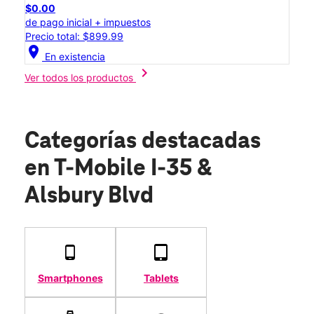
$0.00
de pago inicial + impuestos
Precio total: $899.99
location_on
En existencia
chevron_right
Ver todos los productos
Categorías destacadas
en T-Mobile I-35 &
Alsbury Blvd
Smartphones
Tablets