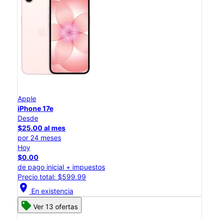
Apple
iPhone 17e
Desde
$25.00 al mes
por 24 meses
Hoy
$0.00
de pago inicial + impuestos
Precio total: $599.99
location_on
En existencia
Ver 13 ofertas