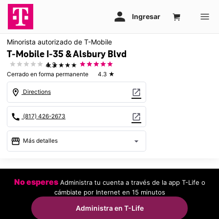
Minorista autorizado de T-Mobile
T-Mobile I-35 & Alsbury Blvd
★★★★★
4.3
Cerrado en forma permanente
4.3
★
location_on
open_in_new
Directions
call
open_in_new
(817) 426-2673
storefront
arrow_drop_down
Más detalles
warning
location_on
No esperes
Administra tu cuenta a través de la app T-Life o
805 NE Alsbury Blvd Burleson, TX 76028
cámbiate por Internet en 15 minutos
Administra en T-Life