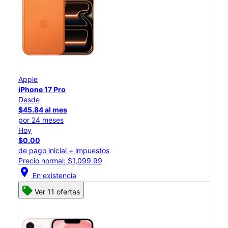
Apple
iPhone 17 Pro
Desde
$45.84 al mes
por 24 meses
Hoy
$0.00
de pago inicial + impuestos
Precio normal: $1,099.99
location_on
En existencia
Ver 11 ofertas