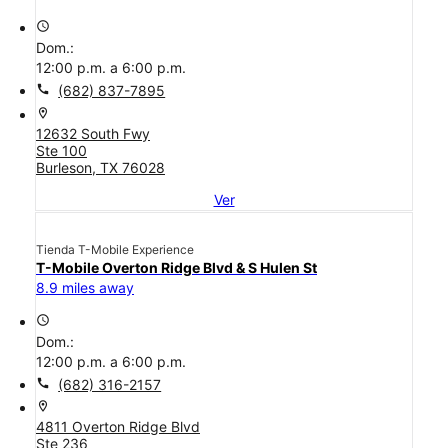
access_time
Dom.:
12:00 p.m. a 6:00 p.m.
call
(682) 837-7895
location_on
12632 South Fwy
Ste 100
Burleson, TX 76028
Ver
Tienda T-Mobile Experience
T-Mobile Overton Ridge Blvd & S Hulen St
8.9 miles away
access_time
Dom.:
12:00 p.m. a 6:00 p.m.
call
(682) 316-2157
location_on
4811 Overton Ridge Blvd
Ste 236