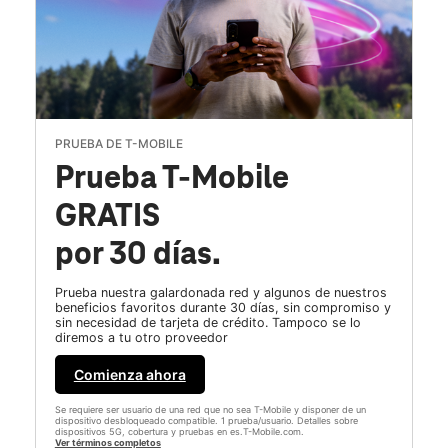
PRUEBA DE T-MOBILE
Prueba T-Mobile
GRATIS
por 30 días.
Prueba nuestra galardonada red y algunos de nuestros
beneficios favoritos durante 30 días, sin compromiso y
sin necesidad de tarjeta de crédito. Tampoco se lo
diremos a tu otro proveedor
Comienza ahora
Se requiere ser usuario de una red que no sea T-Mobile y disponer de un
dispositivo desbloqueado compatible. 1 prueba/usuario. Detalles sobre
dispositivos 5G, cobertura y pruebas en es.T-Mobile.com.
Ver términos completos