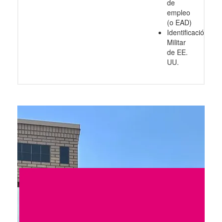
de
empleo
(o EAD)
Identificación
Militar
de EE.
UU.