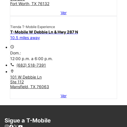
Fort Worth, TX 76132
Ver
Tienda T-Mobile Experience
T-Mobile W Debbie Ln & Hwy 287 N
10.5 miles away
access_time
Dom.:
12:00 p.m. a 6:00 p.m.
call
(682) 518-7391
location_on
101 W Debbie Ln
Ste 112
Mansfield, TX 76063
Ver