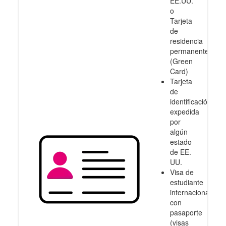
EE.UU.
o
Tarjeta
de
residencia
permanente
(Green
Card)
Tarjeta
de
identificación
expedida
por
algún
estado
de EE.
UU.
Visa de
estudiante
internacional
con
pasaporte
(visas