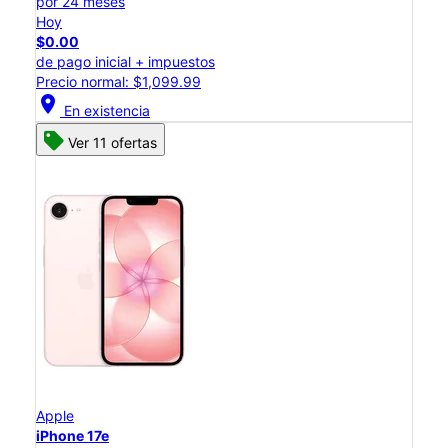
por 24 meses
Hoy
$0.00
de pago inicial + impuestos
Precio normal: $1,099.99
location_on
En existencia
Ver 11 ofertas
Apple
iPhone 17e