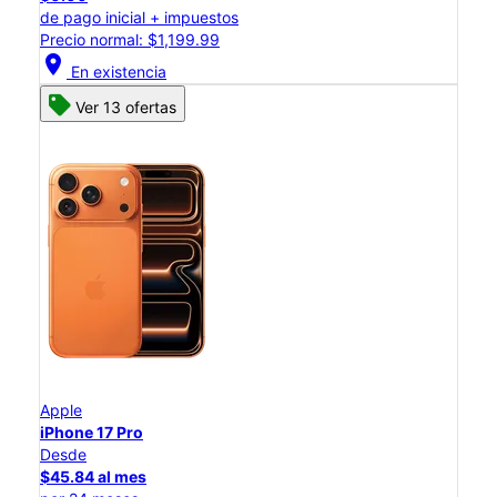
de pago inicial + impuestos
Precio normal: $1,199.99
location_on
En existencia
Ver 13 ofertas
Apple
iPhone 17 Pro
Desde
$45.84 al mes