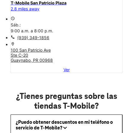
T-Mobile San Patricio Plaza
2.8 miles away
access_time
Sáb.:
9:00 a.m. a 8:00 p.m.
call
(939) 349-1856
location_on
100 San Patricio Ave
Ste C-20
Guaynabo, PR 00968
Ver
¿Tienes preguntas sobre las
tiendas T-Mobile?
¿Puedo obtener descuentos en mi teléfono o
servicio de T-Mobile?