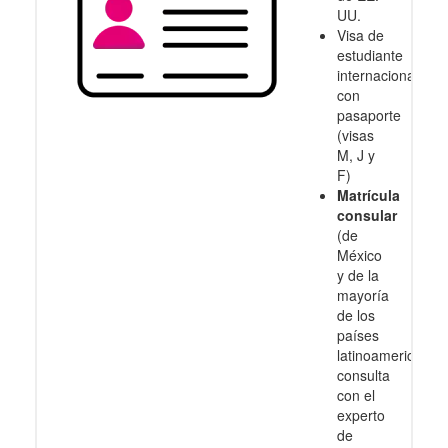
UU.
Visa de
estudiante
internacional
con
pasaporte
(visas
M, J y
F)
Matrícula
consular
(de
México
y de la
mayoría
de los
países
latinoamericanos
consulta
con el
experto
de