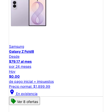
Samsung
Galaxy Z Fold8
Desde
$79.17 al mes
por 24 meses
Hoy
$0.00
de pago inicial + impuestos
Precio normal: $1,899.99
location_on
En existencia
Ver 8 ofertas