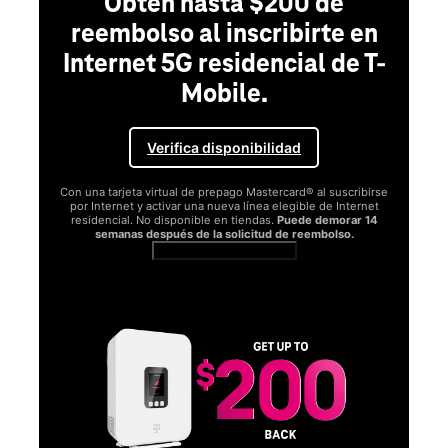
Obtén hasta $200 de
reembolso al inscribirte en
Internet 5G residencial de T-
Mobile.
Verifica disponibilidad
Con una tarjeta virtual de prepago Mastercard® al suscribirse
por Internet y activar una nueva línea elegible de Internet
residencial. No disponible en tiendas.
Puede demorar 14
semanas después de la solicitud de reembolso.
Ver términos completos
SA
D
S
Obt
fun