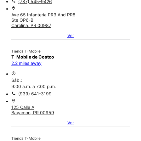
call
(787) 545-9426
location_on
Ave 65 Infanteria PR3 And PR8
Ste OP6-B
Carolina, PR 00987
Ver
Tienda T-Mobile
T-Mobile de Costco
2.2 miles away
access_time
Sáb.:
9:00 a.m. a 7:00 p.m.
call
(939) 641-3199
location_on
125 Calle A
Bayamon, PR 00959
Ver
Tienda T-Mobile