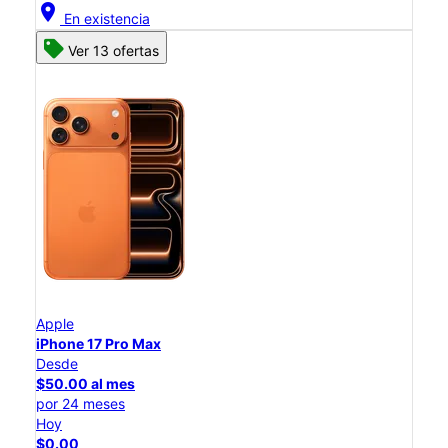
location_on
En existencia
Ver 13 ofertas
Apple
iPhone 17 Pro Max
Desde
$50.00 al mes
por 24 meses
Hoy
$0.00