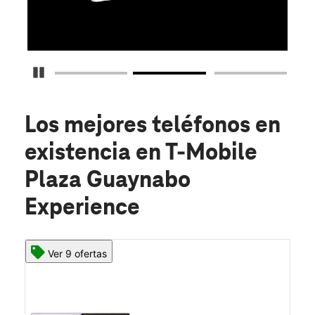
O
Detener carrusel
Los mejores teléfonos en
existencia
en T-Mobile
Plaza Guaynabo
Experience
Ver 9 ofertas