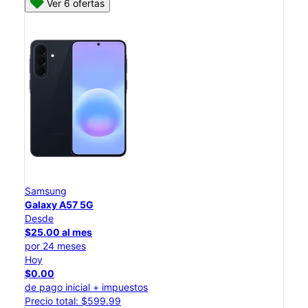
Ver 6 ofertas
Samsung
Galaxy A57 5G
Desde
$25.00 al mes
por 24 meses
Hoy
$0.00
de pago inicial + impuestos
Precio total: $599.99