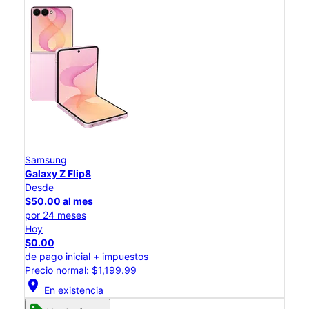
Samsung
Galaxy Z Flip8
Desde
$50.00 al mes
por 24 meses
Hoy
$0.00
de pago inicial + impuestos
Precio normal: $1,199.99
location_on
En existencia