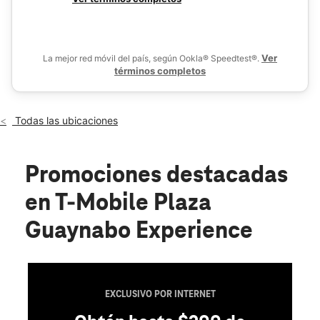
Jue.:
9:00 a.m. a 7:00 p.m.
De
Vie.:
9:00 a.m. a 7:00 p.m.
location_on
Nadel El 34, Expreso Rafael Martinez Nadal #5 Guaynabo, PR
Ver
La mejor red móvil del país, según Ookla® Speedtest®.
00969
términos completos
Todas las ubicaciones
Promociones destacadas
en T-Mobile Plaza
Guaynabo Experience
EXCLUSIVO POR INTERNET