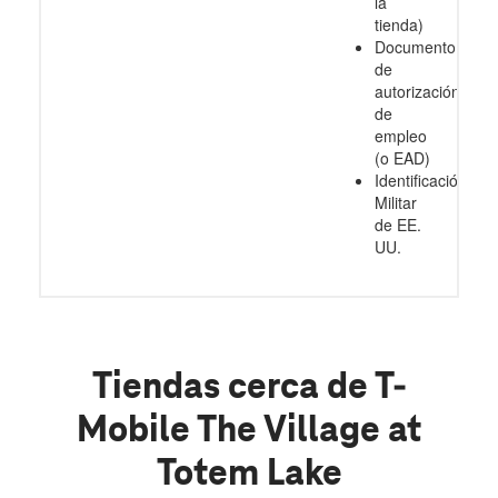
la
tienda)
Documento
de
autorización
de
empleo
(o EAD)
Identificación
Militar
de EE.
UU.
Tiendas cerca de T-
Mobile The Village at
Totem Lake