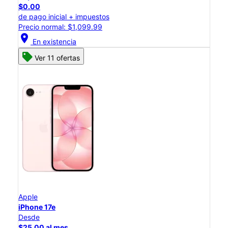
$0.00
de pago inicial + impuestos
Precio normal: $1,099.99
location_on
En existencia
Ver 11 ofertas
Apple
iPhone 17e
Desde
$25.00 al mes