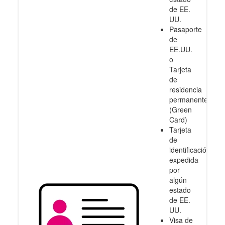
de EE.
UU.
Pasaporte
de
EE.UU.
o
Tarjeta
de
residencia
permanente
(Green
Card)
Tarjeta
de
identificación
expedida
por
algún
estado
de EE.
UU.
Visa de