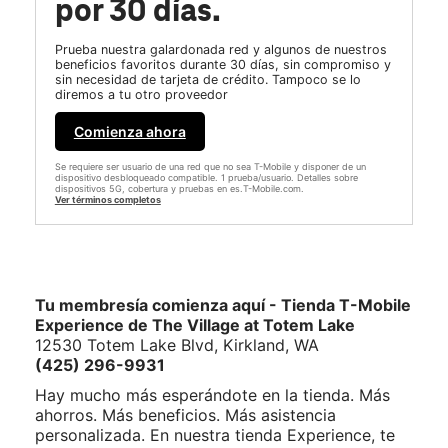
por 30 días.
Prueba nuestra galardonada red y algunos de nuestros
beneficios favoritos durante 30 días, sin compromiso y
sin necesidad de tarjeta de crédito. Tampoco se lo
diremos a tu otro proveedor
Comienza ahora
Se requiere ser usuario de una red que no sea T-Mobile y disponer de un
dispositivo desbloqueado compatible. 1 prueba/usuario. Detalles sobre
dispositivos 5G, cobertura y pruebas en es.T-Mobile.com.
Ver términos completos
Tu membresía comienza aquí - Tienda T-Mobile
Experience de The Village at Totem Lake
12530 Totem Lake Blvd, Kirkland, WA
(425) 296-9931
Hay mucho más esperándote en la tienda. Más
ahorros. Más beneficios. Más asistencia
personalizada. En nuestra tienda Experience, te