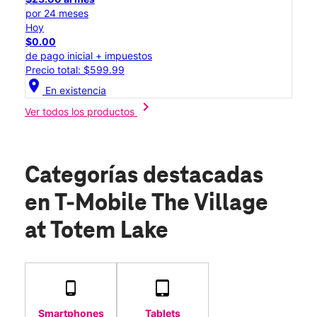
por 24 meses
Hoy
$0.00
de pago inicial + impuestos
Precio total: $599.99
location_on
En existencia
chevron_right
Ver todos los productos
Categorías destacadas
en T-Mobile The Village
at Totem Lake
Smartphones
Tablets