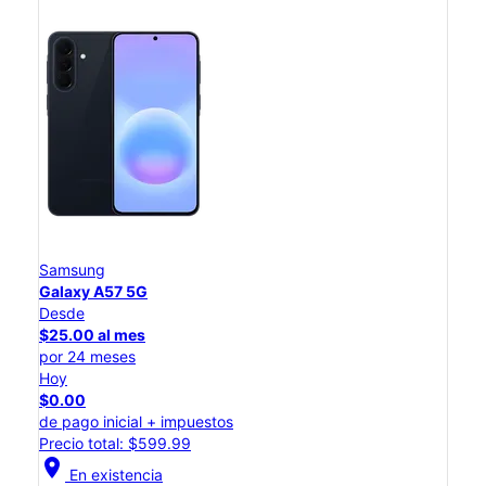
Samsung
Galaxy A57 5G
Desde
$25.00 al mes
por 24 meses
Hoy
$0.00
de pago inicial + impuestos
Precio total: $599.99
location_on
En existencia