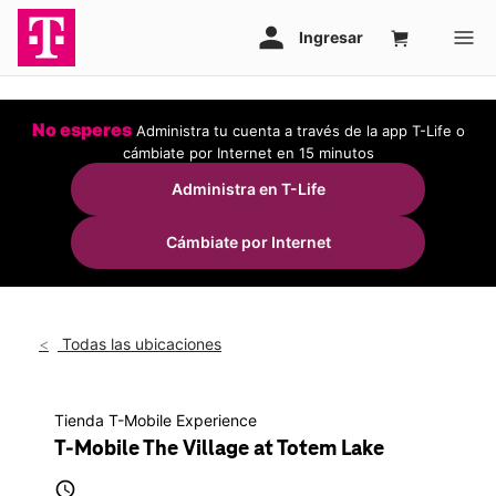
No esperes
Administra tu cuenta a través de la app T-Life o
cámbiate por Internet en 15 minutos
Administra en T-Life
Cámbiate por Internet
Todas las ubicaciones
Tienda T-Mobile Experience
T-Mobile The Village at Totem Lake
access_time