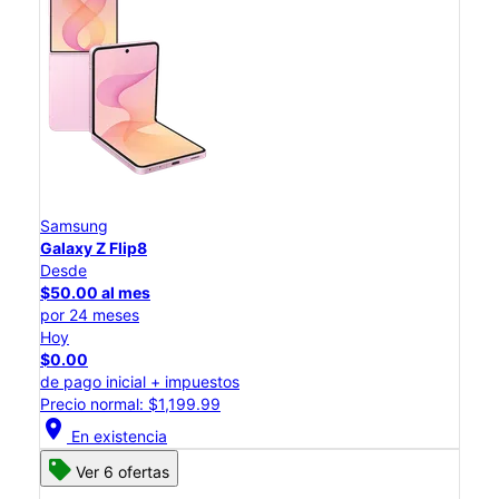
Samsung
Galaxy Z Flip8
Desde
$50.00 al mes
por 24 meses
Hoy
$0.00
de pago inicial + impuestos
Precio normal: $1,199.99
location_on
En existencia
Ver 6 ofertas