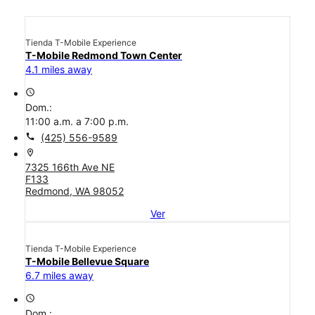
Tienda T-Mobile Experience
T-Mobile Redmond Town Center
4.1 miles away
access_time
Dom.:
11:00 a.m. a 7:00 p.m.
call
(425) 556-9589
location_on
7325 166th Ave NE
F133
Redmond, WA 98052
Ver
Tienda T-Mobile Experience
T-Mobile Bellevue Square
6.7 miles away
access_time
Dom.: