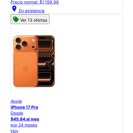
Precio normal: $1,199.99
location_on
En existencia
Ver 13 ofertas
Apple
iPhone 17 Pro
Desde
$45.84 al mes
por 24 meses
Hoy