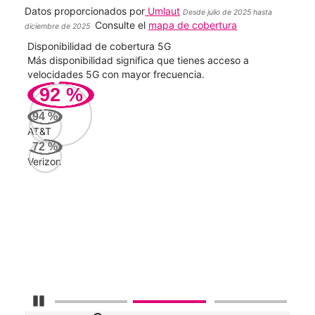
Datos proporcionados por
Umlaut
Desde julio de 2025 hasta
Consulte el
mapa de cobertura
diciembre de 2025
Disponibilidad de cobertura 5G
Velo
ad
Más disponibilidad significa que tienes acceso a
Mayo
le.
velocidades 5G con mayor frecuencia.
vide
92
%
351
94
%
Mbp
AT&T
72
%
Verizon
Veri
84
Mbp
AT&
66
Mbp
Detener carrusel