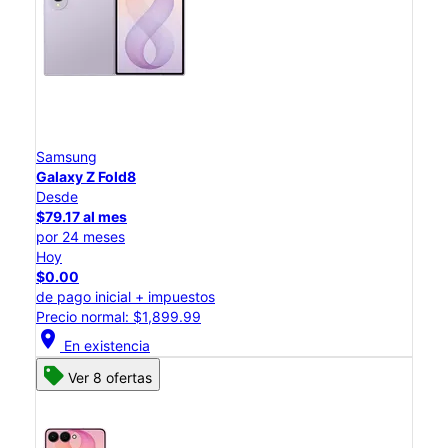
Samsung
Galaxy Z Fold8
Desde
$79.17 al mes
por 24 meses
Hoy
$0.00
de pago inicial + impuestos
Precio normal: $1,899.99
location_on
En existencia
Ver 8 ofertas