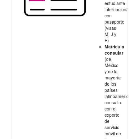
estudiante
internacional
con
pasaporte
(visas
M, J y
F)
Matrícula
consular
(de
México
y de la
mayoría
de los
países
latinoamericanos
consulta
con el
experto
de
servicio
móvil de