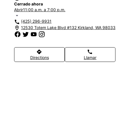
Cerrado ahora
Abrir
11:00 a.m. a 7:00 p.m.
arrow_drop_down
(425) 296-9931
call
12530 Totem Lake Blvd #132 Kirkland, WA 98033
location_on
directions
call
Directions
Llamar