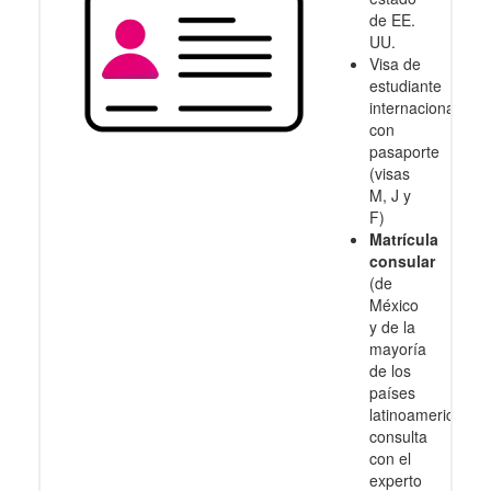
de EE.
UU.
Visa de
estudiante
internacional
con
pasaporte
(visas
M, J y
F)
Matrícula
consular
(de
México
y de la
mayoría
de los
países
latinoamericanos
consulta
con el
experto