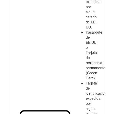
expedida
por
algún
estado
de EE.
UU.
Pasaporte
de
EE.UU.
o
Tarjeta
de
residencia
permanente
(Green
Card)
Tarjeta
de
identificación
expedida
por
algún
estado