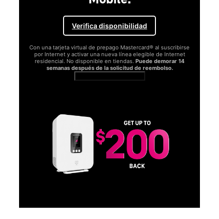
Verifica disponibilidad
Con una tarjeta virtual de prepago Mastercard® al suscribirse
por Internet y activar una nueva línea elegible de Internet
residencial. No disponible en tiendas.
Puede demorar 14
semanas después de la solicitud de reembolso.
Ver términos completos
SA
D
S
Obt
fun
O