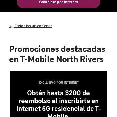
Cámbiate por Internet
Mié.:
10:00 a.m. a 8:00 p.m.
location_on
7643 Rivers Avenue Ste B-c North Charleston, SC 29406
Todas las ubicaciones
Promociones destacadas
en T-Mobile North Rivers
EXCLUSIVO POR INTERNET
Obtén hasta $200 de
reembolso al inscribirte en
Internet 5G residencial de T-
Mobile.