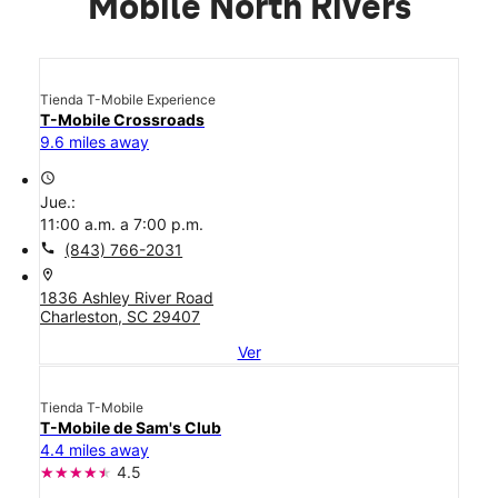
Mobile North Rivers
Tienda T-Mobile Experience
T-Mobile Crossroads
9.6 miles away
access_time
Jue.:
11:00 a.m. a 7:00 p.m.
call
(843) 766-2031
location_on
1836 Ashley River Road
Charleston, SC 29407
Ver
Tienda T-Mobile
T-Mobile de Sam's Club
4.4 miles away
4.5