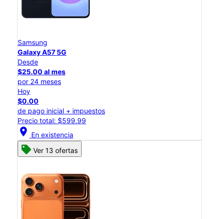
Samsung
Galaxy A57 5G
Desde
$25.00 al mes
por 24 meses
Hoy
$0.00
de pago inicial + impuestos
Precio total: $599.99
location_on
En existencia
Ver 13 ofertas