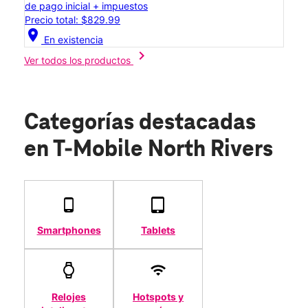
de pago inicial + impuestos
Precio total: $829.99
location_on
En existencia
chevron_right
Ver todos los productos
Categorías destacadas
en T-Mobile North Rivers
Smartphones
Tablets
Relojes
Hotspots y