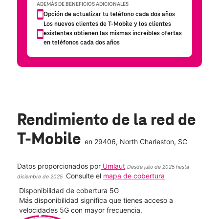
Rendimiento de la red de
T-Mobile
en
29406
, North Charleston, SC
Datos proporcionados por
Umlaut
Desde julio de 2025 hasta
Consulte el
mapa de cobertura
diciembre de 2025
Disponibilidad de cobertura 5G
Velo
ad
Más disponibilidad significa que tienes acceso a
Mayo
le.
velocidades 5G con mayor frecuencia.
vide