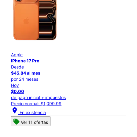
Apple
iPhone 17 Pro
Desde
$45.84 al mes
por 24 meses
Hoy
$0.00
de pago inicial + impuestos
Precio normal: $1,099.99
location_on
En existencia
Ver 11 ofertas