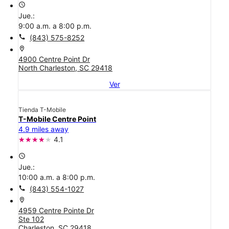
access_time
Jue.:
9:00 a.m. a 8:00 p.m.
call
(843) 575-8252
location_on
4900 Centre Point Dr
North Charleston, SC 29418
Ver
Tienda T-Mobile
T-Mobile Centre Point
4.9 miles away
4.1
access_time
Jue.:
10:00 a.m. a 8:00 p.m.
call
(843) 554-1027
location_on
4959 Centre Pointe Dr
Ste 102
Charleston, SC 29418