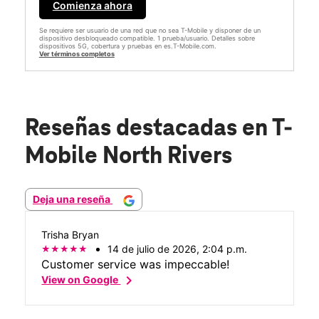
Comienza ahora
Se requiere ser usuario de una red que no sea T-Mobile y disponer de un
dispositivo desbloqueado compatible. 1 prueba/usuario. Detalles sobre
dispositivos 5G, cobertura y pruebas en es.T-Mobile.com.
Ver términos completos
Reseñas destacadas
en T-
Mobile North Rivers
Deja una reseña
Trisha Bryan
14 de julio de 2026, 2:04 p.m.
Customer service was impeccable!
chevron_right
View on Google