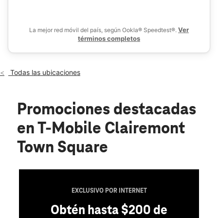
Vie.:
10:00 a.m. a 8:00 p.m.
location_on
3952 Clairemont Mesa Blvd Ste C San Diego, CA 92117
Ver
La mejor red móvil del país, según Ookla® Speedtest®.
términos completos
Todas las ubicaciones
Promociones destacadas
en T-Mobile Clairemont
Town Square
EXCLUSIVO POR INTERNET
Obtén hasta $200 de