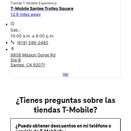
Tienda T-Mobile Experience
T-Mobile Santee Trolley Square
12.9 miles away
access_time
Sáb.:
10:00 a.m. a 8:00 p.m.
call
(619) 596-2480
location_on
9808 Mission Gorge Rd
Ste B
Santee, CA 92071
Ver
¿Tienes preguntas sobre las
tiendas T-Mobile?
¿Puedo obtener descuentos en mi teléfono o