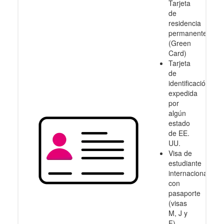
Tarjeta
de
residencia
permanente
(Green
Card)
Tarjeta
de
identificación
expedida
por
algún
estado
de EE.
UU.
Visa de
estudiante
internacional
con
pasaporte
(visas
M, J y
F)