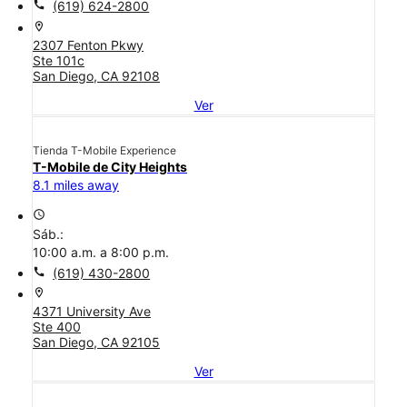
call
(619) 624-2800
location_on
2307 Fenton Pkwy
Ste 101c
San Diego, CA 92108
Ver
Tienda T-Mobile Experience
T-Mobile de City Heights
8.1 miles away
access_time
Sáb.:
10:00 a.m. a 8:00 p.m.
call
(619) 430-2800
location_on
4371 University Ave
Ste 400
San Diego, CA 92105
Ver