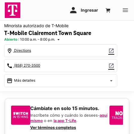
Minorista autorizado de T-Mobile
T-Mobile Clairemont Town Square
Abierto
:
10:00 a.m. - 8:00 p.m.
arrow_drop_down
location_on
open_in_new
Directions
call
open_in_new
(858) 270-3500
storefront
arrow_drop_down
Más detalles
Abrir
access_time
Sáb.:
10:00 a.m. a 8:00 p.m.
Dom.:
11:00 a.m. a 6:00 p.m.
​​​​​​​Cámbiate en solo 15 minutos.
Si
Lun.:
10:00 a.m. a 8:00 p.m.
un
Inscríbete cómo y cuándo lo desees-
aquí
Mar.:
10:00 a.m. a 8:00 p.m.
mismo
o en
la app T-Life
.
Us
Mié.:
10:00 a.m. a 8:00 p.m.
en
Ver términos completos
Jue.:
10:00 a.m. a 8:00 p.m.
De