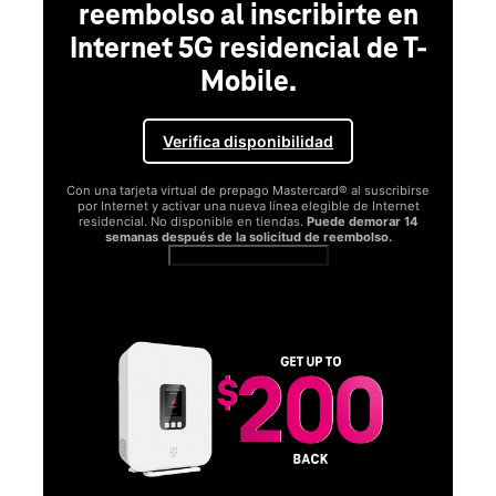
reembolso al inscribirte en
Internet 5G residencial de T-
Mobile.
Verifica disponibilidad
Con una tarjeta virtual de prepago Mastercard® al suscribirse
por Internet y activar una nueva línea elegible de Internet
residencial. No disponible en tiendas.
Puede demorar 14
semanas después de la solicitud de reembolso.
Ver términos completos
SA
D
S
Obt
fun
O