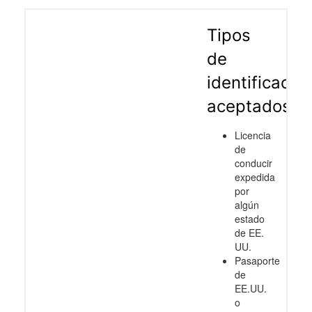
Tipos
de
identificació
aceptados
Licencia
de
conducir
expedida
por
algún
estado
de EE.
UU.
Pasaporte
de
EE.UU.
o