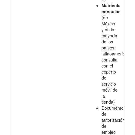
Matrícula
consular
(de
México
y de la
mayoría
de los
países
latinoamericanos
consulta
con el
experto
de
servicio
móvil de
la
tienda)
Documento
de
autorización
de
empleo