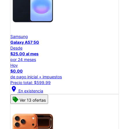
Samsung
Galaxy A57 5G
Desde
$25.00 al mes
por 24 meses
Hoy
$0.00
de pago inicial + impuestos
Precio total: $599.99
location_on
En existencia
Ver 13 ofertas