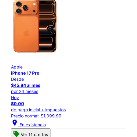
Apple
iPhone 17 Pro
Desde
$45.84 al mes
por 24 meses
Hoy
$0.00
de pago inicial + impuestos
Precio normal: $1,099.99
location_on
En existencia
Ver 11 ofertas