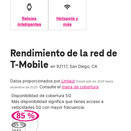
Relojes
Hotspots y
inteligentes
más
Rendimiento de la red de
T-Mobile
en
92117
, San Diego, CA
Datos proporcionados por
Umlaut
Desde julio de 2025 hasta
Consulte el
mapa de cobertura
diciembre de 2025
Disponibilidad de cobertura 5G
Velo
ad
Más disponibilidad significa que tienes acceso a
Mayo
le.
velocidades 5G con mayor frecuencia.
vide
85
%
185
95
%
Mbp
AT&T