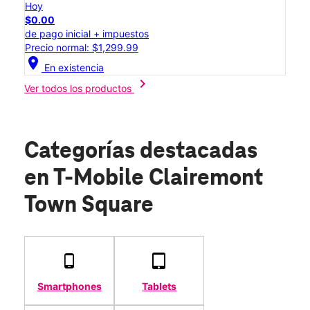
Hoy
$0.00
de pago inicial + impuestos
Precio normal: $1,299.99
location_on
En existencia
chevron_right
Ver todos los productos
Categorías destacadas
en T-Mobile Clairemont
Town Square
Smartphones
Tablets