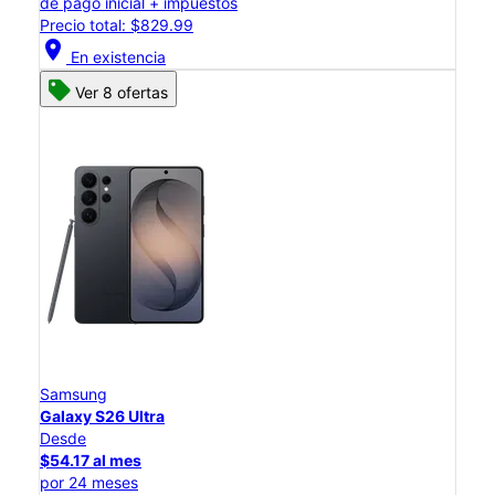
de pago inicial + impuestos
Precio total: $829.99
location_on
En existencia
Ver 8 ofertas
Samsung
Galaxy S26 Ultra
Desde
$54.17 al mes
por 24 meses