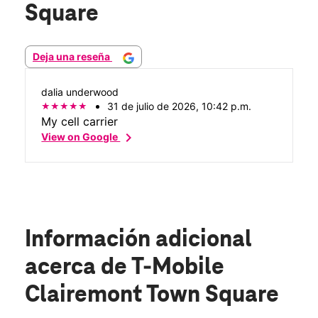
Square
Deja una reseña
dalia underwood
31 de julio de 2026, 10:42 p.m.
My cell carrier
chevron_right
View on Google
Información adicional
acerca de T-Mobile
Clairemont Town Square