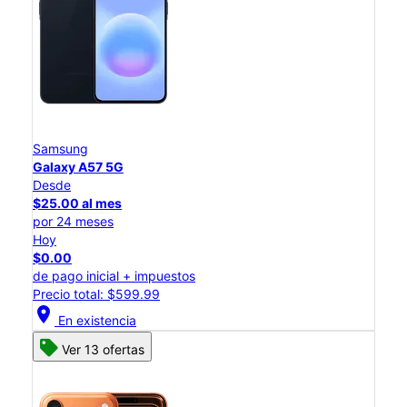
Samsung
Galaxy A57 5G
Desde
$25.00 al mes
por 24 meses
Hoy
$0.00
de pago inicial + impuestos
Precio total: $599.99
location_on
En existencia
Ver 13 ofertas