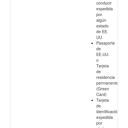
conducir
expedida
por
algún
estado
de EE.
UU.
Pasaporte
de
EE.UU.
o
Tarjeta
de
residencia
permanente
(Green
Card)
Tarjeta
de
identificación
expedida
por