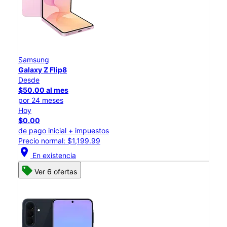
Samsung
Galaxy Z Flip8
Desde
$50.00 al mes
por 24 meses
Hoy
$0.00
de pago inicial + impuestos
Precio normal: $1,199.99
location_on
En existencia
Ver 6 ofertas