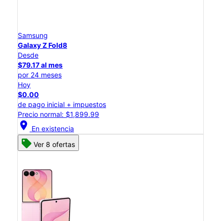
Samsung
Galaxy Z Fold8
Desde
$79.17 al mes
por 24 meses
Hoy
$0.00
de pago inicial + impuestos
Precio normal: $1,899.99
location_on
En existencia
Ver 8 ofertas