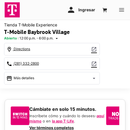
Tienda T-Mobile Experience
T-Mobile Baybrook Village
Abierto
:
12:00 p.m. - 6:00 p.m.
arrow_drop_down
location_on
open_in_new
Directions
call
open_in_new
(281) 332-2800
storefront
arrow_drop_down
Más detalles
Abrir
access_time
Dom.:
12:00 p.m. a 6:00 p.m.
Lun.:
10:00 a.m. a 8:00 p.m.
​​​​​​​Cámbiate en solo 15 minutos.
Si
Mar.:
10:00 a.m. a 8:00 p.m.
un
Mié.:
10:00 a.m. a 8:00 p.m.
Inscríbete cómo y cuándo lo desees-
aquí
Jue.:
10:00 a.m. a 8:00 p.m.
mismo
o en
la app T-Life
.
Us
Vie.:
10:00 a.m. a 8:00 p.m.
en
Ver términos completos