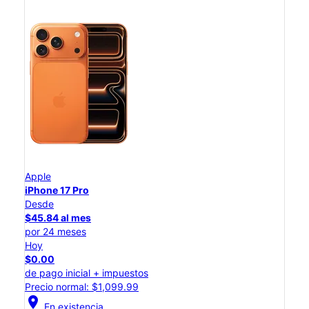
Apple
iPhone 17 Pro
Desde
$45.84 al mes
por 24 meses
Hoy
$0.00
de pago inicial + impuestos
Precio normal: $1,099.99
location_on
En existencia