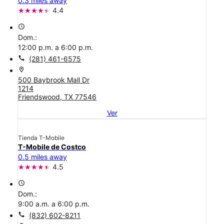
0.3 miles away
4.4
access_time
Dom.:
12:00 p.m. a 6:00 p.m.
call
(281) 461-6575
location_on
500 Baybrook Mall Dr
1214
Friendswood, TX 77546
Ver
Tienda T-Mobile
T-Mobile de Costco
0.5 miles away
4.5
access_time
Dom.:
9:00 a.m. a 6:00 p.m.
call
(832) 602-8211