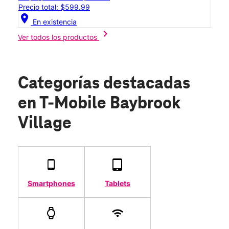
Precio total: $599.99
location_on
En existencia
chevron_right
Ver todos los productos
Categorías destacadas
en T-Mobile Baybrook
Village
Smartphones
Tablets