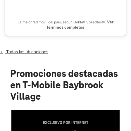
De
Sáb.:
10:00 a.m. a 8:00 p.m.
location_on
1501 W Bay Area Blvd Ste B Webster, TX 77598
Ver
La mejor red móvil del país, según Ookla® Speedtest®.
términos completos
Todas las ubicaciones
Promociones destacadas
en T-Mobile Baybrook
Village
EXCLUSIVO POR INTERNET