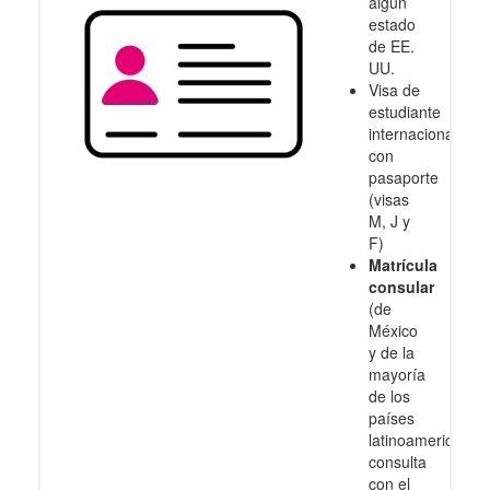
algún
estado
de EE.
UU.
Visa de
estudiante
internacional
con
pasaporte
(visas
M, J y
F)
Matrícula
consular
(de
México
y de la
mayoría
de los
países
latinoamericanos
consulta
con el