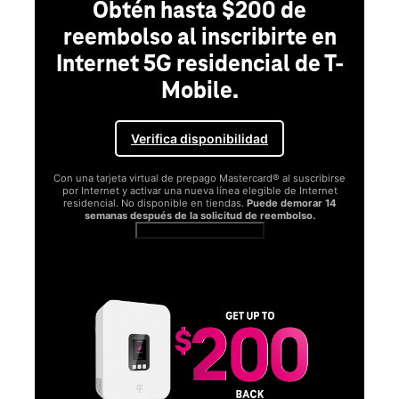
Obtén hasta $200 de
reembolso al inscribirte en
Internet 5G residencial de T-
Mobile.
Verifica disponibilidad
Con una tarjeta virtual de prepago Mastercard® al suscribirse
por Internet y activar una nueva línea elegible de Internet
residencial. No disponible en tiendas.
Puede demorar 14
semanas después de la solicitud de reembolso.
Ver términos completos
SA
D
S
Obt
fun