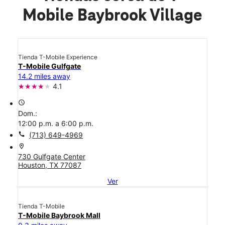
Mobile Baybrook Village
Tienda T-Mobile Experience
T-Mobile Gulfgate
14.2 miles away
4.1
access_time
Dom.:
12:00 p.m. a 6:00 p.m.
call
(713) 649-4969
location_on
730 Gulfgate Center
Houston, TX 77087
Ver
Tienda T-Mobile
T-Mobile Baybrook Mall