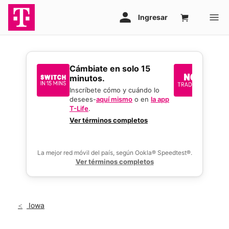
​​​​​​​Cámbiate en solo 15
Sin i
minutos.
reque
mejor
Inscríbete cómo y cuándo lo
desees-
aquí mismo
o en
la app
Usa tu 
T-Life
.
gran o
activar
Ver términos completos
ofertas
La mejor red móvil del país, según Ookla® Speedtest®.
Ver términos completos
Iowa