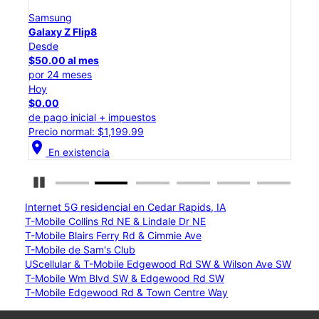
Samsung
Sam
Galaxy Z Flip8
Gal
Desde
Des
$50.00 al mes
$25
por 24 meses
por 
Hoy
Hoy
$0.00
$0.
de pago inicial + impuestos
de p
Precio normal: $1,199.99
Prec
location_on
location_on
En existencia
Detener carrusel
Internet 5G residencial en Cedar Rapids, IA
T-Mobile Collins Rd NE & Lindale Dr NE
T-Mobile Blairs Ferry Rd & Cimmie Ave
T-Mobile de Sam's Club
UScellular & T-Mobile Edgewood Rd SW & Wilson Ave SW
T-Mobile Wm Blvd SW & Edgewood Rd SW
T-Mobile Edgewood Rd & Town Centre Way