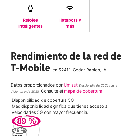
Relojes
Hotspots y
inteligentes
más
Rendimiento de la red de
T-Mobile
en
52411
, Cedar Rapids, IA
Datos proporcionados por
Umlaut
Desde julio de 2025 hasta
Consulte el
mapa de cobertura
diciembre de 2025
Disponibilidad de cobertura 5G
Velo
ad
Más disponibilidad significa que tienes acceso a
Mayo
le.
velocidades 5G con mayor frecuencia.
vide
89
%
100
79
%
Mbp