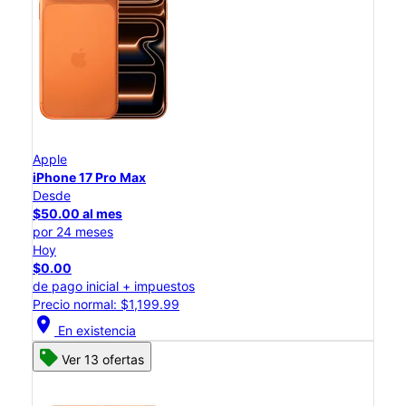
Apple
iPhone 17 Pro Max
Desde
$50.00 al mes
por 24 meses
Hoy
$0.00
de pago inicial + impuestos
Precio normal: $1,199.99
location_on
En existencia
Ver 13 ofertas