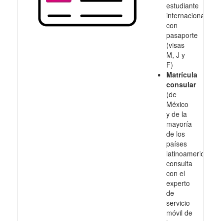
estudiante
internacional
con
pasaporte
(visas
M, J y
F)
Matrícula
consular
(de
México
y de la
mayoría
de los
países
latinoamericanos
consulta
con el
experto
de
servicio
móvil de