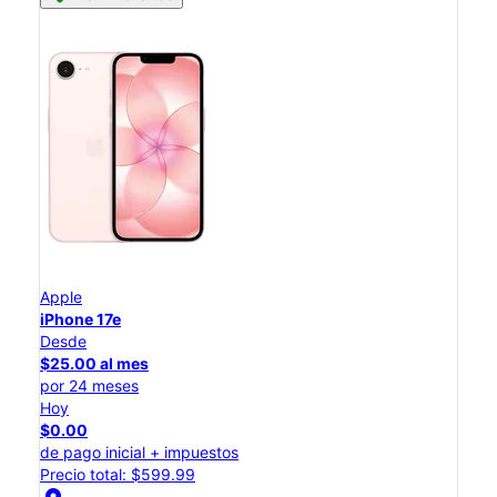
Apple
iPhone 17e
Desde
$25.00 al mes
por 24 meses
Hoy
$0.00
de pago inicial + impuestos
Precio total: $599.99