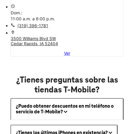
access_time
Dom.:
11:00 a.m. a 6:00 p.m.
call
(319) 396-1781
location_on
3500 Williams Blvd SW
Cedar Rapids, IA 52404
Ver
¿Tienes preguntas sobre las
tiendas T-Mobile?
¿Puedo obtener descuentos en mi teléfono o
servicio de T-Mobile?
¿Tienes los últimos iPhones en existencia?