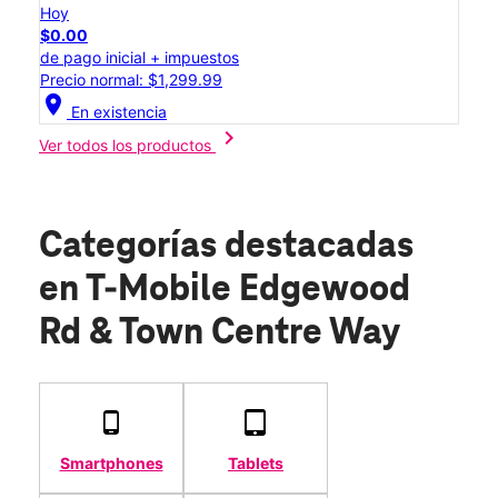
Hoy
$0.00
de pago inicial + impuestos
Precio normal: $1,299.99
location_on
En existencia
chevron_right
Ver todos los productos
Categorías destacadas
en T-Mobile Edgewood
Rd & Town Centre Way
Smartphones
Tablets