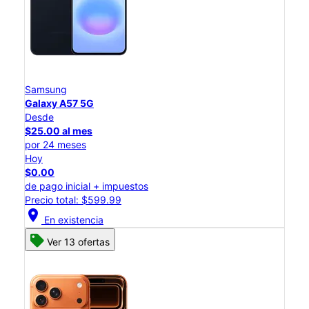
Samsung
Galaxy A57 5G
Desde
$25.00 al mes
por 24 meses
Hoy
$0.00
de pago inicial + impuestos
Precio total: $599.99
location_on
En existencia
Ver 13 ofertas