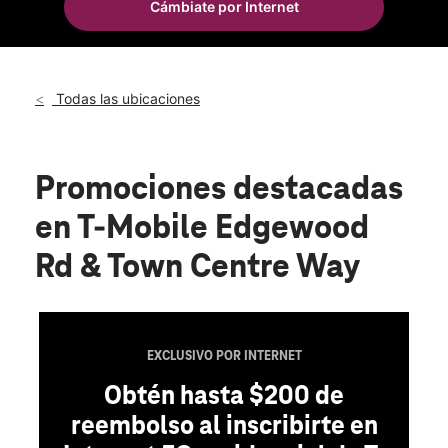
Cámbiate por Internet
Sáb.:
10:00 a.m. a 8:00 p.m.
location_on
5425 Edgewood Rd NE Ste 300 Cedar Rapids, IA 52411
Todas las ubicaciones
Promociones destacadas
en T-Mobile Edgewood
Rd & Town Centre Way
EXCLUSIVO POR INTERNET
Obtén hasta $200 de
reembolso al inscribirte en