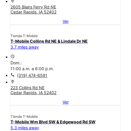
location_on
2605 Blairs Ferry Rd NE
Cedar Rapids, IA 52402
Ver
Tienda T-Mobile
T-Mobile Collins Rd NE & Lindale Dr NE
3.7 miles away
access_time
Dom.:
11:00 a.m. a 6:00 p.m.
call
(319) 474-6591
location_on
223 Collins Rd NE
Cedar Rapids, IA 52402
Ver
Tienda T-Mobile
T-Mobile Wm Blvd SW & Edgewood Rd SW
5.3 miles away