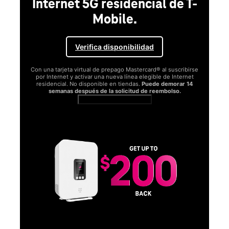
Internet 5G residencial de T-
Mobile.
Verifica disponibilidad
Con una tarjeta virtual de prepago Mastercard® al suscribirse
por Internet y activar una nueva línea elegible de Internet
residencial. No disponible en tiendas.
Puede demorar 14
semanas después de la solicitud de reembolso.
Ver términos completos
SA
D
S
Obt
fun
O