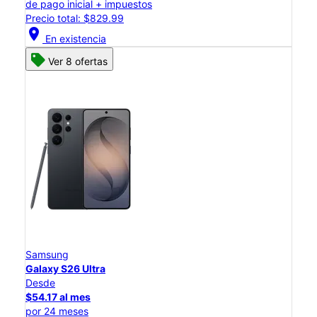
de pago inicial + impuestos
Precio total: $829.99
location_on
En existencia
Ver 8 ofertas
Samsung
Galaxy S26 Ultra
Desde
$54.17 al mes
por 24 meses