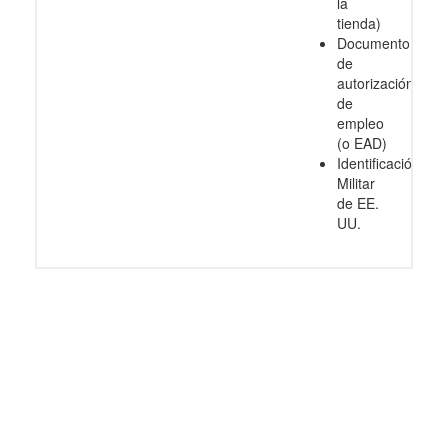
la
tienda)
Documento
de
autorización
de
empleo
(o EAD)
Identificación
Militar
de EE.
UU.