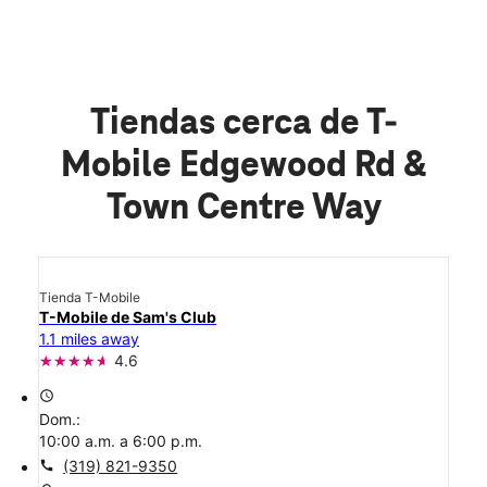
Tiendas cerca de T-
Mobile Edgewood Rd &
Town Centre Way
Tienda T-Mobile
T-Mobile de Sam's Club
1.1 miles away
4.6
access_time
Dom.:
10:00 a.m. a 6:00 p.m.
call
(319) 821-9350