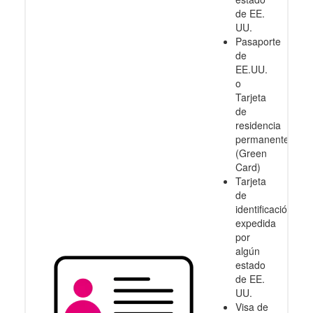
de EE.
UU.
Pasaporte
de
EE.UU.
o
Tarjeta
de
residencia
permanente
(Green
Card)
Tarjeta
de
identificación
expedida
por
algún
estado
de EE.
UU.
Visa de